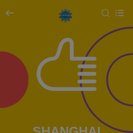
2026
SHANGHAI
LIJIN
IMP.&EXP.
CO.,LTD.
All
Rights
Reserved.
HUIS
PRODUCTEN
ONGEVEER
ONS
FABRIEKSREIS
KWALITEITSCONTROLE
SHANGHAI