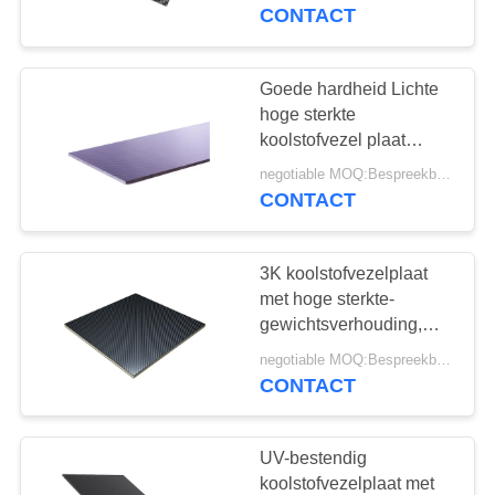
CONTACTEER
aangepaste dikte
CONTACT
ONS
Goede hardheid Lichte
125
VERZOEK
hoge sterkte
Koolstofvezel
OM EEN
koolstofvezel plaat
composietplaat
CITAAT
Telescopische Pool
negotiable MOQ:Bespreekbaar
CONTACT
SITEMAP
3K koolstofvezelplaat
met hoge sterkte-
PRIVACY
gewichtsverhouding,
15
premium oppervlak en
POLICY
negotiable MOQ:Bespreekbaar
De Vezelbuis van de
aangepaste productie
CONTACT
gloeidraad
UV-bestendig
Gekronkelde
koolstofvezelplaat met