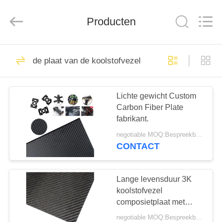
2026
SHANGHAI
LIJIN
Producten
IMP.&EXP.
CO.,LTD.
All
Rights
Reserved.
HUIS
682
de plaat van de koolstofvezel
De buis van de
PRODUCTEN
koolstofvezel
Lichte gewicht Custom
Carbon Fiber Plate
ONGEVEER
fabrikant.
ONS
negotiable MOQ:Bespreekbaar
CONTACT
579
FABRIEKSREIS
de plaat van de
Lange levensduur 3K
KWALITEITSCONTROLE
koolstofvezel
koolstofvezel
composietplaat met
hoge sterkte en
negotiable MOQ:Bespreekbaar