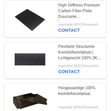
High Stiffness Premium
Carbon Fiber Plate.
22
Duurzame
composietplaat
negotiable MOQ:Bespreekbaar
glasvezelpolen
fabrikant.
CONTACT
Flexibele Structurele
Koolstofvezelplaat |
Lichtgewicht 100% 3K
Composietpanelen
31
negotiable MOQ:Bespreekbaar
CONTACT
CNC aluminium
onderdelen
Hoogwaardige 100%
koolstofvezelplaat.
negotiable MOQ:Bespreekbaar