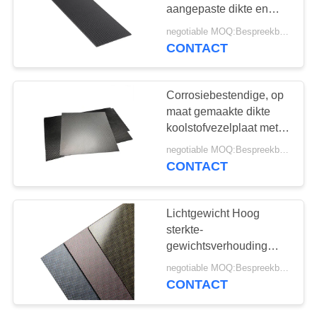
Koolstof
aangepaste dikte en
hoge sterkte-
negotiable MOQ:Bespreekbaar
gewichtsverhouding
CONTACT
8
De Samengestelde
Corrosiebestendige, op
Plaat van de
maat gemaakte dikte
koolstofvezelplaat met
koolstofvezel
precisie-CNC-bewerking
negotiable MOQ:Bespreekbaar
CONTACT
22
Lichtgewicht Hoog
De Staaf van de
sterkte-
gewichtsverhouding
koolstofvezel
koolstofvezelplaat met
negotiable MOQ:Bespreekbaar
CNC-bewerking
CONTACT