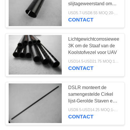
Koolstof
slijtageweerstand om
Buis/Pijp uvstraling
USD5.7-USD8.55 MOQ:20-50pcs
CONTACT
8
De Samengestelde
Lichtgewichtcorrosieweerstan
Plaat van de
3K om de Staaf van de
Koolstofvezel voor UAV
koolstofvezel
USD14.5-USD21.75 MOQ:1-10stuks
CONTACT
22
DSLR monteert de
De Staaf van de
samengestelde Cirkel
lijst-Gerolde Staven en
koolstofvezel
de Buizen van de
USD9.5-USD14.25 MOQ:1-10stuks
Koolstofvezel
CONTACT