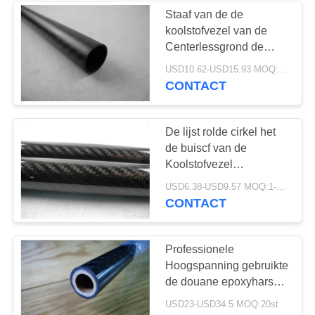
Staaf van de de
koolstofvezel van de
22
Centerlessgrond de
Vlotte/het door buizen
USD10.62-USD15.93 MOQ:1-10stuks
glasvezelpolen
leiden voor Helikopter
CONTACT
De lijst rolde cirkel het
de buiscf van de
Koolstofvezel
Keperstof3k Glanzende
31
USD6.38-USD9.57 MOQ:1-10stuks
OD Tolerantie ±0.10mm
CONTACT
CNC aluminium
onderdelen
Professionele
Hoogspanning gebruikte
de douane epoxyhars
van de Glasvezel
USD23-USD34.5 MOQ:20st
isolerende pijp