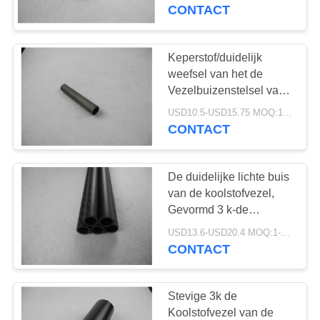
CONTACTEER
Koolstofvezel voor
CONTACT
Medisch
ONS
Keperstof/duidelijk
125
VERZOEK
weefsel van het de
Koolstofvezel
OM EEN
Vezelbuizenstelsel van
de Oppervlaktekoolstof
CITAAT
Telescopische Pool
USD10.5-USD15.75 MOQ:1-10stuks
model de
CONTACT
vliegtuigenmaterialen
SITEMAP
De duidelijke lichte buis
van de koolstofvezel,
PRIVACY
Gevormd 3 k-de
15
Staafrondschrijven van
POLICY
USD13.6-USD20.4 MOQ:1-10stuks
De Vezelbuis van de
de koolstofvezel
CONTACT
gloeidraad
Stevige 3k de
Gekronkelde
Koolstofvezel van de