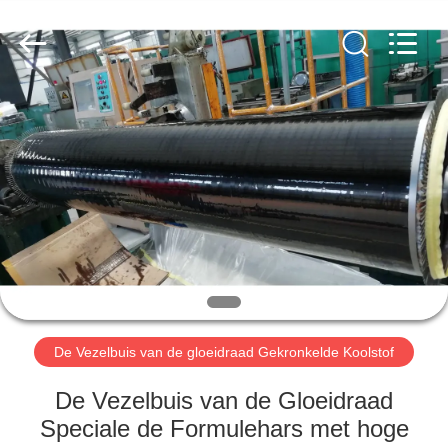
2026
SHANGHAI
LIJIN
IMP.&EXP.
CO.,LTD.
All
Rights
Reserved.
HUIS
PRODUCTEN
ONGEVEER
ONS
FABRIEKSREIS
De Vezelbuis van de gloeidraad Gekronkelde Koolstof
KWALITEITSCONTROLE
De Vezelbuis van de Gloeidraad
Speciale de Formulehars met hoge