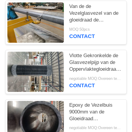
Van de de
Vezelglasvezel van de
gloeidraad de
Windende Koolstof
MOQ:50pcs
Samengestelde Pijp
CONTACT
Vlotte Gekronkelde de
Glasvezelpijp van de
Oppervlaktegloeidraad,
het Verminderde
negotiable MOQ:Overeen te komen
Buizenstelsel van de
CONTACT
Koolstofvezel
Epoxy de Vezelbuis
9000mm van de
Gloeidraad
Gekronkelde Koolstof
negotiable MOQ:Overeen te komen