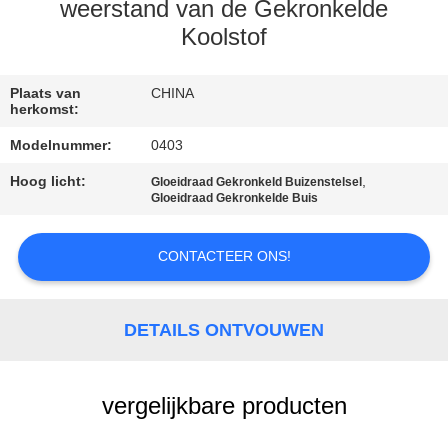
CONTACTEER
weerstand van de Gekronkelde
ONS
Koolstof
VERZOEK
Plaats van
CHINA
herkomst:
OM EEN
Modelnummer:
0403
CITAAT
Hoog licht:
,
Gloeidraad Gekronkeld Buizenstelsel
Gloeidraad Gekronkelde Buis
SITEMAP
CONTACTEER ONS!
PRIVACY
POLICY
DETAILS ONTVOUWEN
vergelijkbare producten