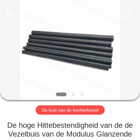
2026
SHANGHAI
LIJIN
IMP.&EXP.
CO.,LTD.
All
Rights
Reserved.
HUIS
PRODUCTEN
ONGEVEER
ONS
FABRIEKSREIS
De buis van de koolstofvezel
KWALITEITSCONTROLE
De hoge Hittebestendigheid van de de
Vezelbuis van de Modulus Glanzende