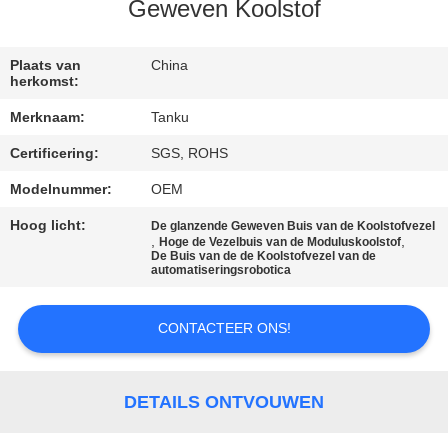
CONTACTEER
Geweven Koolstof
ONS
Plaats van
China
herkomst:
VERZOEK
Merknaam:
Tanku
OM EEN
Certificering:
SGS, ROHS
CITAAT
Modelnummer:
OEM
SITEMAP
Hoog licht:
De glanzende Geweven Buis van de Koolstofvezel
,
,
Hoge de Vezelbuis van de Moduluskoolstof
De Buis van de de Koolstofvezel van de
automatiseringsrobotica
PRIVACY
POLICY
CONTACTEER ONS!
DETAILS ONTVOUWEN