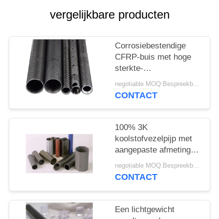
vergelijkbare producten
Corrosiebestendige
CFRP-buis met hoge
sterkte-
gewichtsverhouding en
negotiable MOQ:Bespreekbaar
vermoeiingsweerstand
CONTACT
voor industriële
toepassingen
100% 3K
koolstofvezelpijp met
aangepaste afmetingen
en een hoge sterkte-
negotiable MOQ:Bespreekbaar
gewichtsverhouding
CONTACT
voor industriële
toepassingen
Een lichtgewicht