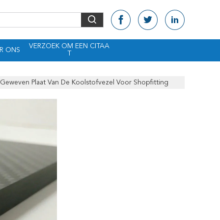
VERZOEK OM EEN CITAA
R ONS
T
 Geweven Plaat Van De Koolstofvezel Voor Shopfitting