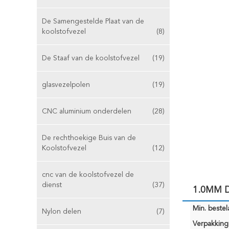
De Samengestelde Plaat van de
koolstofvezel
(8)
De Staaf van de koolstofvezel
(19)
glasvezelpolen
(19)
CNC aluminium onderdelen
(28)
De rechthoekige Buis van de
Koolstofvezel
(12)
cnc van de koolstofvezel de
dienst
(37)
1.0MM De
Min. bestela
Nylon delen
(7)
Verpakking 