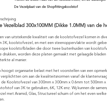
De Vezelplaat van de Shopfittingskoolstof
chrijving
e Vezelblad 300x100MM (Dikke 1.0MM) van de ho
n van uitstekende kwaliteit van de koolstofvezel komen in dive
n 3K, koolstofvezel, en met een steenoppervlakte wordt gebeëi
ope koolstofbladen die door twee buitenhuiden van koolstofv
e drukken, worden deze platen gemaakt met gelaagde bladen v
terkte al manier.
 hoogst organisatie belast met het voorstellen van een opmerke
j verplichtten om aan de kwaliteitsnormen vanaf de klantenvraag
n de Koolstofvezel van 300mm x 300mm x 0.6mm tot 500mm x
tofstof van 3K te gebruiken, 6K, 12K enz. Wij kunnen de same
zel met Aramid, Glas, Structureel schuim of om het even welke 
en.