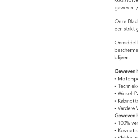
koolstofve
geweven ‚s
Onze Blad
een strikt
Onmiddelli
beschermen
blijven.
Geweven he
Motorspo
Techniek
Winkel-P
Kabinett
Verdere 
Geweven h
100% ver
Kosmetis