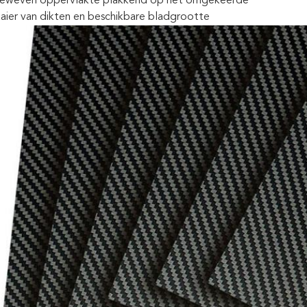
geweven oppervlakte plakkend op het omgekeerde
aier van dikten en beschikbare bladgrootte