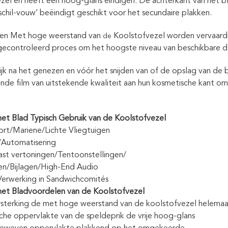
zel en heeft een hoog-glans eindigen. De achterkant van het b
chil-vouw‘ beëindigt geschikt voor het secundaire plakken.
en Met hoge weerstand van
Koolstofvezel worden vervaardi
de
 gecontroleerd proces om het hoogste niveau van beschikbare 
jk na het genezen en vóór het snijden van of de opslag van de 
de film van uitstekende kwaliteit aan hun kosmetische kant om 
t Blad Typisch Gebruik van de Koolstofvezel
rt/Mariene/Lichte Vliegtuigen
/Automatisering
ast vertoningen/Tentoonstellingen/
en/Bijlagen/High-End Audio
Verwerking in Sandwichcomités
et Bladvoordelen van de Koolstofvezel
sterking de met hoge weerstand van de koolstofvezel helemaa
che oppervlakte van de speldeprik de vrije hoog-glans