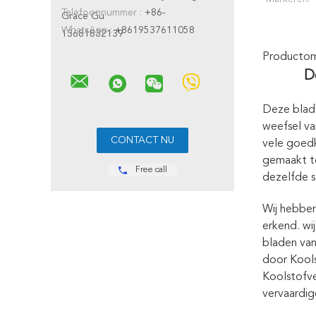
Telefoonnummer :
+86-
Grace Gu
WhatsApp :
+8619537611058
13681832139
Productoms
D
Deze blade
weefsel va
vele goedk
gemaakt t
Free call
dezelfde s
Wij hebben
erkend. wi
bladen va
door Kools
Koolstofve
vervaardig