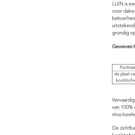
LIJIN is e
voor dakwe
behoeften
uitstekend
grondig op
Geweven h
Puntna
de plaat v
koolstofv
Vervaardig
van 100% o
structurel
De zichtba