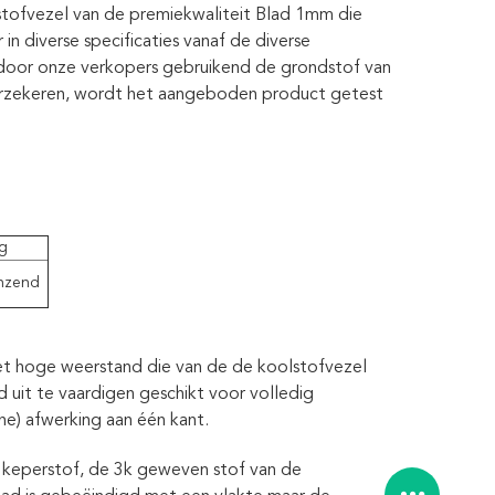
lstofvezel van de premiekwaliteit Blad 1mm die
n diverse specificaties vanaf de diverse
door onze verkopers gebruikend de grondstof van
verzekeren, wordt het aangeboden product getest
.
g
anzend
et hoge weerstand die van de de koolstofvezel
uit te vaardigen geschikt voor volledig
he) afwerking aan één kant.
/2 keperstof, de 3k geweven stof van de