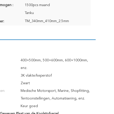
rmogen :
1500pcs maand
Tanku
TM_340mm_410mm_2.5mm
er:
400×500mm, 500×600mm, 600×1000mm,
enz.
3K vlakte/keperstof
Zwart
en:
Medische Motorsport, Marine, Shopfitting,
Tentoonstellingen, Automatisering, enz.
Keur goed
 Geweven Plaat van de Koolstofvezel
,