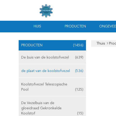
HUIS
PRODUCTEN
ONGEVEE
Thuis
Pro
PRODUCTEN
(1456)
De buis van de koolstofvezel
(639)
de plaat van de koolstofvezel
(536)
Koolstofvezel Telescopische
Pool
(125)
De Vezelbuis van de
gloeidraad Gekronkelde
Koolstof
(15)