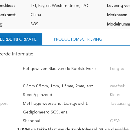
ndities :
T/T, Paypal, Western Union, L/C
Levering ve
China
herkomst:
Merknaam:
SGS
g:
Modelnumm
EERDE INFORMATIE
PRODUCTOMSCHRIJVING
eerde Informatie
Het geweven Blad van de Koolstofvezel
Lengte:
0.3mm 0.5mm, 1mm, 1.5mm, 2mm, enz.
weefsel:
Steen/glanzend
Kleur:
pen:
Met hoge weerstand, Lichtgewicht,
Toepassing
Gediplomeerd SGS, enz.
Shanghai
OEM:
1.0MM de Dikke Plaat van de Koolstofvezel
,
3K de duidelijke