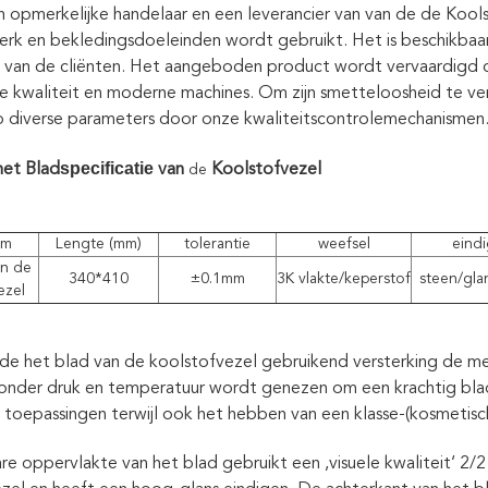
en opmerkelijke handelaar en een leverancier van van de de Koo
rk en bekledingsdoeleinden wordt gebruikt. Het is beschikbaar i
 van de cliënten. Het aangeboden product wordt vervaardigd 
e kwaliteit en moderne machines. Om zijn smetteloosheid te 
 diverse parameters door onze kwaliteitscontrolemechanismen
specificatie
et Blad
van
Koolstofvezel
de
am
Lengte (mm)
tolerantie
weefsel
eindi
an de
340*410
±0.1mm
3K vlakte/keperstof
steen/gl
ezel
de het blad van de koolstofvezel gebruikend versterking de m
nder druk en temperatuur wordt genezen om een krachtig blad 
e toepassingen terwijl ook het hebben van een klasse-(kosmetisc
re oppervlakte van het blad gebruikt een ‚visuele kwaliteit‘ 2