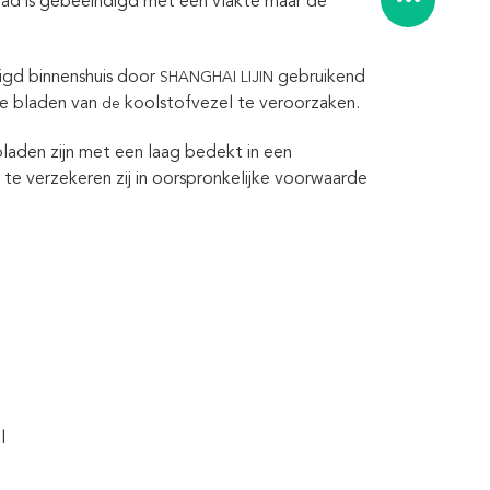
lad is gebeëindigd met een vlakte maar de
gd binnenshuis door
gebruikend
SHANGHAI LIJIN
de bladen van
koolstofvezel te veroorzaken.
de
bladen zijn met een laag bedekt in een
te verzekeren zij in oorspronkelijke voorwaarde
l