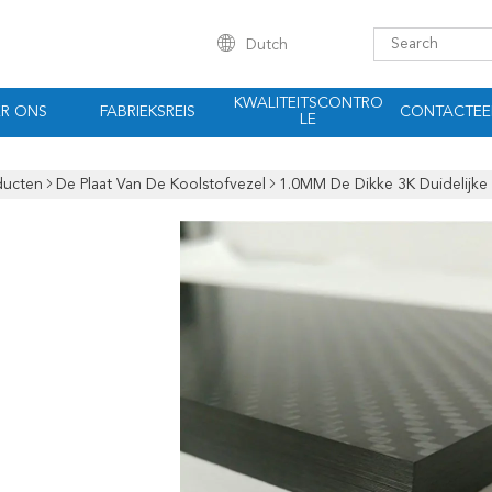
Dutch
KWALITEITSCONTRO
R ONS
FABRIEKSREIS
CONTACTEE
LE
ducten
De Plaat Van De Koolstofvezel
1.0MM De Dikke 3K Duidelijke