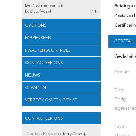
De Profielen van de
Betalingsco
koolstofvezel
(11)
Plaats van 
OVER ONS
Certificerin
FABRIEKSREIS
GEDETAILL
KWALITEITSCONTROLE
Gedetaill
CONTACTEER ONS
Product:
NIEUWS
GEVALLEN
Dikte:
Eindig:
VERZOEK OM EEN CITAAT
eigenschap
CONTACTEER ONS
Haven:
Contact Persoon :
Terry.Chang,
Markeren: