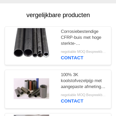
vergelijkbare producten
Corrosiebestendige
CFRP-buis met hoge
sterkte-
gewichtsverhouding en
negotiable MOQ:Bespreekbaar
vermoeiingsweerstand
CONTACT
voor industriële
toepassingen
100% 3K
koolstofvezelpijp met
aangepaste afmetingen
en een hoge sterkte-
negotiable MOQ:Bespreekbaar
gewichtsverhouding
CONTACT
voor industriële
toepassingen