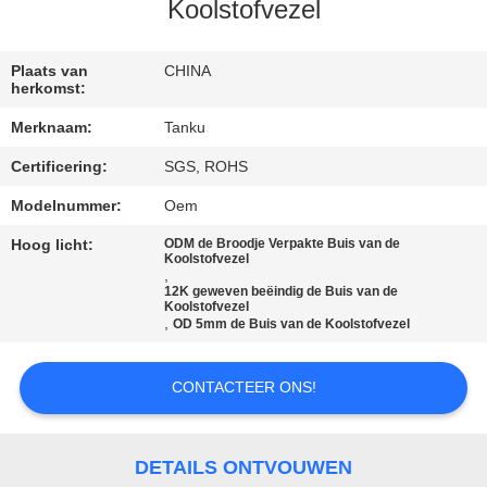
CONTACTEER
Koolstofvezel
ONS
Plaats van
CHINA
herkomst:
VERZOEK
Merknaam:
Tanku
OM EEN
Certificering:
SGS, ROHS
CITAAT
Modelnummer:
Oem
SITEMAP
Hoog licht:
ODM de Broodje Verpakte Buis van de
Koolstofvezel
,
12K geweven beëindig de Buis van de
Koolstofvezel
PRIVACY
,
OD 5mm de Buis van de Koolstofvezel
POLICY
CONTACTEER ONS!
DETAILS ONTVOUWEN