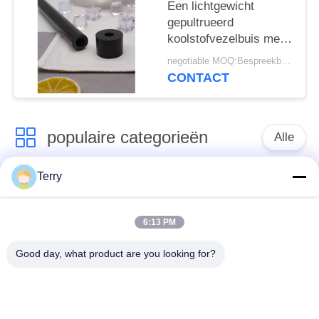
Een lichtgewicht
gepultrueerd
koolstofvezelbuis met
een hoge lengtesterkte
negotiable MOQ:Bespreekbaar
en
CONTACT
corrosiebestendigheid
populaire categorieën
Alle
Terry
De buis van de
de plaat van de
koolstofvezel
koolstofvezel
6:13 PM
De Vezelbuis van de
Koolstofvezel
Good day, what product are you looking for?
gloeidraad
Telescopische Pool
Gekronkelde Koolstof