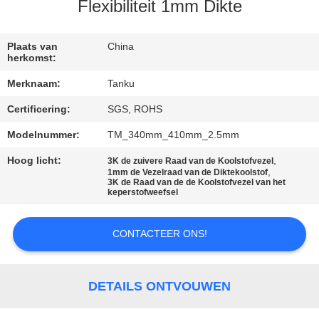
CONTACTEER
Flexibiliteit 1mm Dikte
ONS
Plaats van
China
herkomst:
VERZOEK
Merknaam:
Tanku
OM EEN
Certificering:
SGS, ROHS
CITAAT
Modelnummer:
TM_340mm_410mm_2.5mm
SITEMAP
Hoog licht:
,
3K de zuivere Raad van de Koolstofvezel
,
1mm de Vezelraad van de Diktekoolstof
3K de Raad van de de Koolstofvezel van het
keperstofweefsel
PRIVACY
POLICY
CONTACTEER ONS!
DETAILS ONTVOUWEN