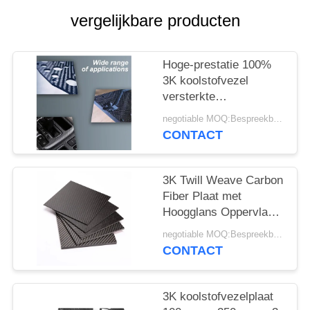
vergelijkbare producten
Hoge-prestatie 100%
3K koolstofvezel
versterkte
polymeerplaat -
negotiable MOQ:Bespreekbaar
Lichtgewicht CFRP-
CONTACT
plaat
3K Twill Weave Carbon
Fiber Plaat met
Hoogglans Oppervlak
en 3200Mpa
negotiable MOQ:Bespreekbaar
Treksterkte voor
CONTACT
Automotive
3K koolstofvezelplaat