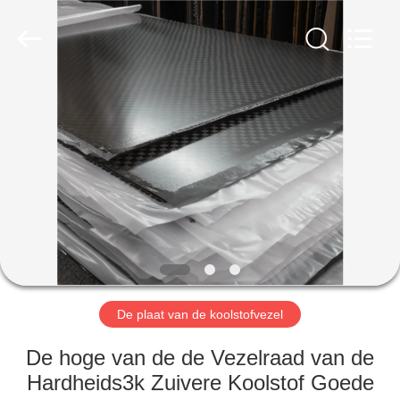
2026
SHANGHAI
LIJIN
IMP.&EXP.
CO.,LTD.
All
Rights
Reserved.
HUIS
PRODUCTEN
ONGEVEER
ONS
FABRIEKSREIS
De plaat van de koolstofvezel
KWALITEITSCONTROLE
De hoge van de de Vezelraad van de
Hardheids3k Zuivere Koolstof Goede