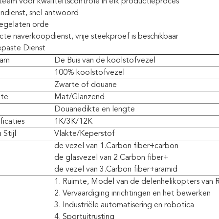
steem voor kwaliteitscontrole in elk productieproces
ndienst, snel antwoord
oegelaten orde
te naverkoopdienst, vrije steekproef is beschikbaar
paste Dienst
aam
De Buis van de koolstofvezel
100% koolstofvezel
Zwarte of douane
kte
Mat/Glanzend
Douanedikte en lengte
ficaties
1K/3K/12K
Stijl
Vlakte/Keperstof
de vezel van 1.Carbon fiber+carbon
de glasvezel van 2.Carbon fiber+
de vezel van 3.Carbon fiber+aramid
1. Ruimte, Model van de delenhelikopters van
2. Vervaardiging inrichtingen en het bewerken
3. Industriële automatisering en robotica
4. Sportuitrusting