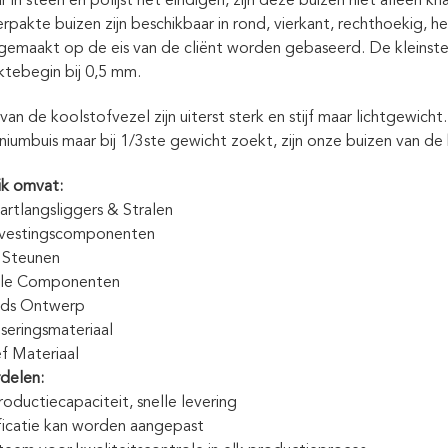
 in steen en polijst het eindigen, zijn deze buizen niet alleen kna
rpakte buizen zijn beschikbaar in rond, vierkant, rechthoekig, 
gemaakt op de eis van de cliënt worden gebaseerd. De kleinste
ktebegin bij 0,5 mm.
an de koolstofvezel zijn uiterst sterk en stijf maar lichtgewicht
iniumbuis maar bij 1/3ste gewicht zoekt, zijn onze buizen van de
ik omvat:
rtlangsliggers & Stralen
vestingscomponenten
 Steunen
ele Componenten
nds Ontwerp
seringsmateriaal
f Materiaal
delen:
ductiecapaciteit, snelle levering
ficatie kan worden aangepast