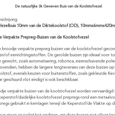
De natuurlijke 3k Geweven Buis van de Koolstofvezel
chrijving
ezelbuis 10mm van de Diktekoolstof (OD), 10mmx6mmx420mm
e Verpakte Prepreg-Buizen van de Koolstofvezel
 broodje verpakte prepreg buizen van de koolstofvezel gecon
en/of eenrichtingsstoffen. De gerolde buizen zijn ideaal voor t
e gewicht, zoals automatisering, robotica, ineenschuivende po
Bovendien, hebben de langere lengteversies van deze buizen op
lstof, evenals keuzen voor buitenstoffen, zoals gekleurde Kevl
ar geschuurd vlot eindigt is ook beschikbaar.
je verpakte buizen van de koolstofvezel worden vervaardigd 
eperstof/duidelijke koolstofvezel prepregs rond een metaalv
regs gebruikt in kernlagen terwijl de Keperstof/de Vlakte op d