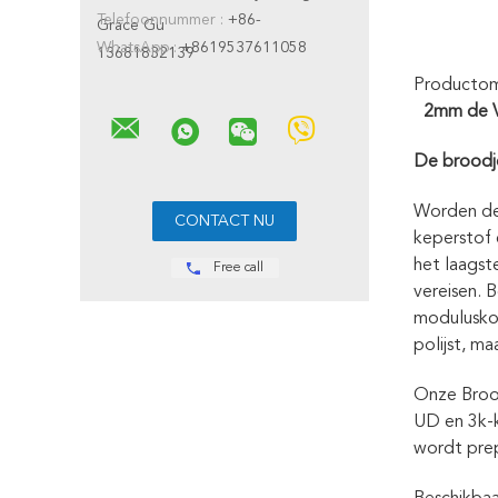
Telefoonnummer :
+86-
Grace Gu
WhatsApp :
+8619537611058
13681832139
Productoms
2mm de V
De broodj
Worden de
keperstof 
het laagst
Free call
vereisen. 
moduluskoo
polijst, ma
Onze Brood
UD en 3k-k
wordt prep