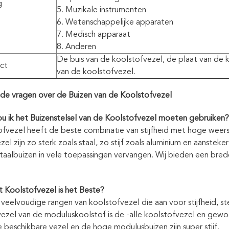
g
5. Muzikale instrumenten
6. Wetenschappelijke apparaten
7. Medisch apparaat
8. Anderen
De buis van de koolstofvezel, de plaat van de 
ct
van de koolstofvezel.
de vragen over de Buizen van de Koolstofvezel
 ik het Buizenstelsel van de Koolstofvezel moeten gebruiken?
fvezel heeft de beste combinatie van stijfheid met hoge weers
el zijn zo sterk zoals staal, zo stijf zoals aluminium en aanstek
aalbuizen in vele toepassingen vervangen. Wij bieden een bre
 Koolstofvezel is het Beste?
 veelvoudige rangen van koolstofvezel die aan voor stijfheid, s
ezel van de moduluskoolstof is de -alle koolstofvezel en gewo
e beschikbare vezel en de hoge modulusbuizen zijn super stijf.