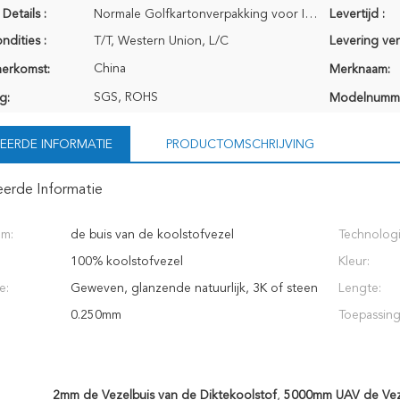
Details :
Normale Golfkartonverpakking voor Internationaal vervoer
Levertijd :
ndities :
T/T, Western Union, L/C
Levering ve
China
herkomst:
Merknaam:
SGS, ROHS
g:
Modelnumm
EERDE INFORMATIE
PRODUCTOMSCHRIJVING
eerde Informatie
am:
de buis van de koolstofvezel
Technologi
100% koolstofvezel
Kleur:
e:
Geweven, glanzende natuurlijk, 3K of steen
Lengte:
0.250mm
Toepassing
2mm de Vezelbuis van de Diktekoolstof
,
5000mm UAV de Veze