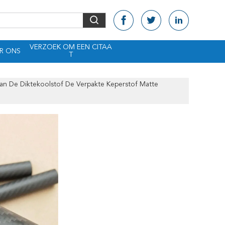
VERZOEK OM EEN CITAA
R ONS
T
an De Diktekoolstof De Verpakte Keperstof Matte