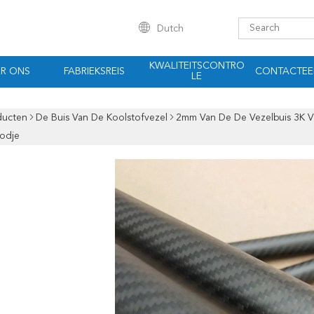
Dutch
KWALITEITSCONTRO
R ONS
FABRIEKSREIS
CONTACTEE
LE
ducten
De Buis Van De Koolstofvezel
2mm Van De De Vezelbuis 3K V
oodje