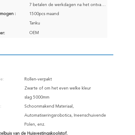
7 betalen de werkdagen na het ontvangen van Orde
rmogen :
1500pcs maand
Tanku
OEM
er:
e:
Rollen-verpakt
Zwarte of om het even welke kleur
slag 5000mm
:
Schoonmakend Materiaal,
Automatiseringsrobotica, Ineenschuivende
Polen, enz.
lbuis van de Huisvestingskoolstof
,