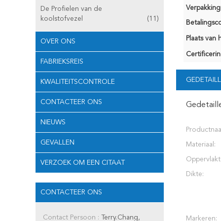
Verpakking 
De Profielen van de
koolstofvezel
(11)
Betalingsco
Plaats van 
OVER ONS
Certificerin
FABRIEKSREIS
GEDETAILL
KWALITEITSCONTROLE
CONTACTEER ONS
Gedetaill
NIEUWS
Productna
GEVALLEN
Materiaal:
Oppervlakt
VERZOEK OM EEN CITAAT
Dikte:
CONTACTEER ONS
Contact Persoon :
Terry.Chang,
Markeren: