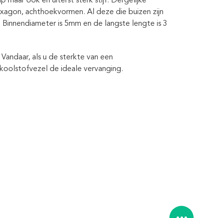
p maar ook en uiterst sterk stijf. Dergelijke
hexagon, achthoekvormen. Al deze die buizen zijn
 Binnendiameter is 5mm en de langste lengte is 3
. Vandaar, als u de sterkte van een
 koolstofvezel de ideale vervanging.