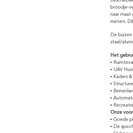
Beschikbaar
broodje-ve
naar maat 
meters. Di
De buizen v
staal/alum
Het gebru
Ruimtevaa
UAV Huis
Kaders &
Structur
Binnenla
Automati
Recreatie
Onze voor
Goede pro
De speci