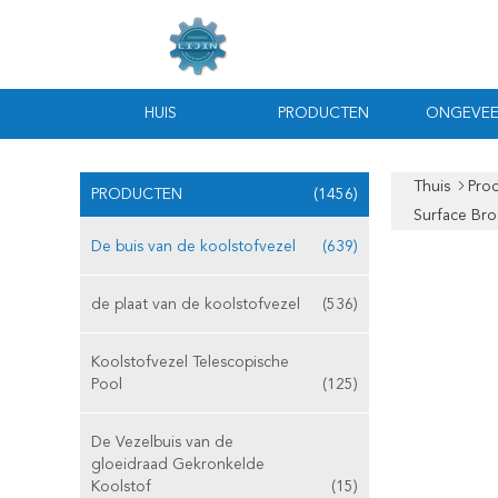
HUIS
PRODUCTEN
ONGEVEE
Thuis
Pro
PRODUCTEN
(1456)
Surface Br
De buis van de koolstofvezel
(639)
de plaat van de koolstofvezel
(536)
Koolstofvezel Telescopische
Pool
(125)
De Vezelbuis van de
gloeidraad Gekronkelde
Koolstof
(15)