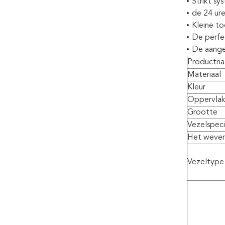
Strikt sy
de 24 ure
Kleine t
De perfec
De aange
Productn
Materiaal
Kleur
Oppervla
Grootte
Vezelspeci
Het weven 
Vezeltype