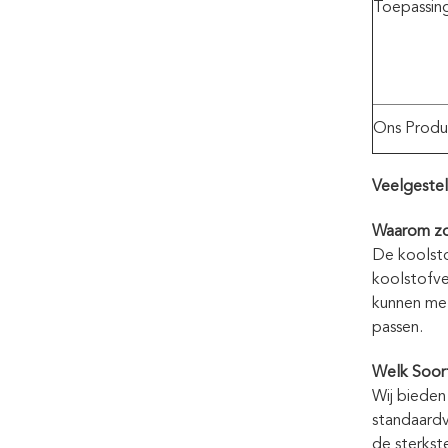
Toepassin
Ons Produ
Veelgestel
Waarom zou
De koolsto
koolstofvez
kunnen met
passen.
Welk Soort
Wij bieden
standaardv
de sterkst