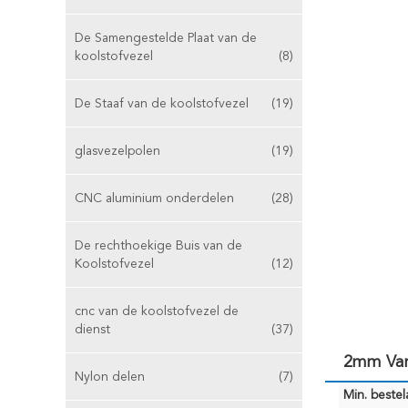
De Samengestelde Plaat van de
koolstofvezel
(8)
De Staaf van de koolstofvezel
(19)
glasvezelpolen
(19)
CNC aluminium onderdelen
(28)
De rechthoekige Buis van de
Koolstofvezel
(12)
cnc van de koolstofvezel de
dienst
(37)
2mm Van
Nylon delen
(7)
Min. bestela