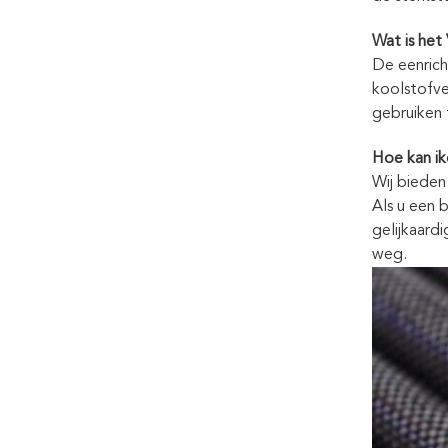
Wat is het
De eenrich
koolstofve
gebruiken 
Hoe kan ik
Wij bieden
Als u een 
gelijkaard
weg.