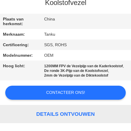
CONTACTEER
Koolstofvezel
ONS
Plaats van
China
herkomst:
VERZOEK
Merknaam:
Tanku
OM EEN
Certificering:
SGS, ROHS
CITAAT
Modelnummer:
OEM
SITEMAP
Hoog licht:
,
1200MM FPV de Vezelpijp van de Kaderkoolstof
,
De ronde 3K-Pijp van de Koolstofvezel
2mm de Vezelpijp van de Diktekoolstof
PRIVACY
CONTACTEER ONS!
POLICY
DETAILS ONTVOUWEN