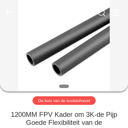
2026
SHANGHAI
LIJIN
IMP.&EXP.
CO.,LTD.
All
Rights
Reserved.
HUIS
PRODUCTEN
ONGEVEER
ONS
FABRIEKSREIS
De buis van de koolstofvezel
KWALITEITSCONTROLE
1200MM FPV Kader om 3K-de Pijp
Goede Flexibiliteit van de