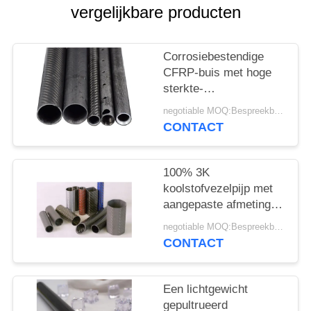
vergelijkbare producten
Corrosiebestendige
CFRP-buis met hoge
sterkte-
gewichtsverhouding en
negotiable MOQ:Bespreekbaar
vermoeiingsweerstand
CONTACT
voor industriële
toepassingen
100% 3K
koolstofvezelpijp met
aangepaste afmetingen
en een hoge sterkte-
negotiable MOQ:Bespreekbaar
gewichtsverhouding
CONTACT
voor industriële
toepassingen
Een lichtgewicht
gepultrueerd