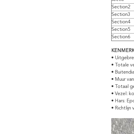
Section2
Section3
Section4
Section5
Section6
KENMERK
• Uitgebre
• Totale v
• Buitendi
• Muur van
• Totaal ge
• Vezel: k
• Hars: Ep
• Richtlijn