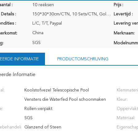
antal :
10 reeksen
Prijs :
Details :
150*30*30cm/CTN, 10 Sets/CTN, Golfkarton voor het Internationale Ocean Airlines-verschepen
Levertijd :
ndities :
L/C, T/T, Paypal
Levering ve
China
herkomst:
Merknaam:
SGS
g:
Modelnumm
EERDE INFORMATIE
PRODUCTOMSCHRIJVING
eerde Informatie
al:
Koolstofvezel Telescopische Pool
Klemmateri
Vensters die Waterfed Pool schoonmaken
Kleur:
e:
Rollen-verpakt
Oppervlakt
SGS
Materiaal:
ebehandeli
Glanzend of Steen
Eigenscha