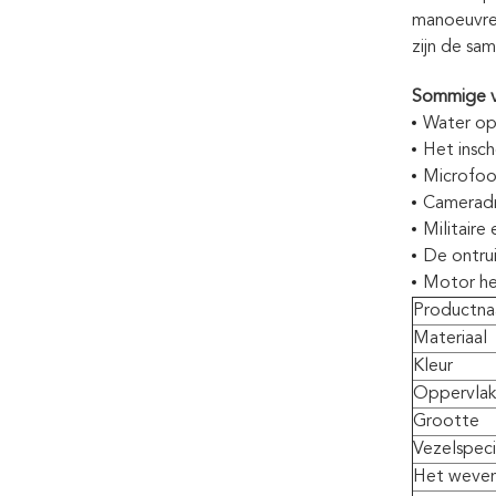
manoeuvree
zijn de sa
Sommige vo
Water op
Het insc
Microfo
Camerad
Militair
De ontru
Motor he
Productn
Materiaal
Kleur
Oppervla
Grootte
Vezelspeci
Het weven 