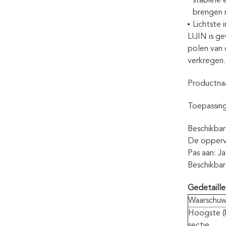
stabiele 
brengen 
Lichtste 
LIJIN is g
polen van
verkregen
Productna
Toepassing
Beschikbar
De opperv
Pas aan: J
Beschikbar
Gedetaill
Waarschuw
Hoogste (k
sectie