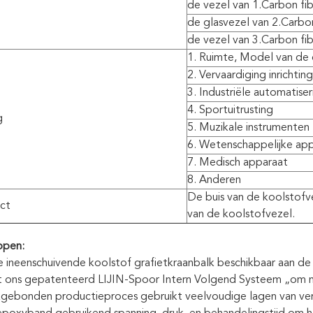
de vezel van 1.Carbon fi
de glasvezel van 2.Carbo
de vezel van 3.Carbon fi
1. Ruimte, Model van de
2. Vervaardiging inrichti
3. Industriële automatise
4. Sportuitrusting
g
5. Muzikale instrumenten
6. Wetenschappelijke ap
7. Medisch apparaat
8. Anderen
De buis van de koolstofve
ct
van de koolstofvezel.
ppen:
 ineenschuivende koolstof grafietkraanbalk beschikbaar aan de s
 ons gepatenteerd LIJIN-Spoor Intern Volgend Systeem „om nooi
gebonden productieproces gebruikt veelvoudige lagen van verp