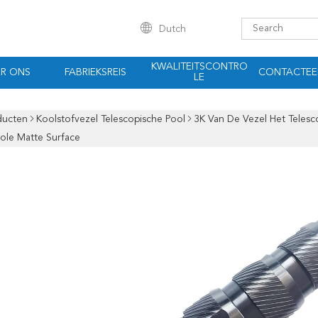
Dutch
KWALITEITSCONTRO
R ONS
FABRIEKSREIS
CONTACTEE
LE
ducten
Koolstofvezel Telescopische Pool
3K Van De Vezel Het Telesc
ole Matte Surface