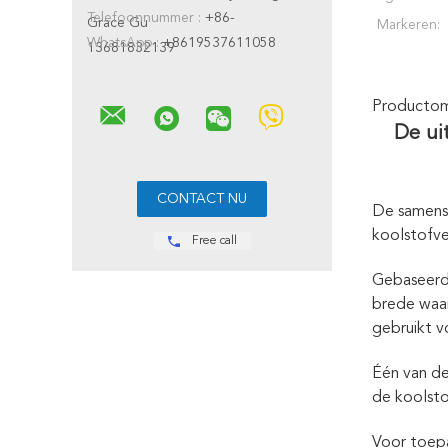
Telefoonnummer :
+86-
Grace Gu
Markeren:
WhatsApp :
+8619537611058
13681832139
Productoms
De ui
De samenst
koolstofve
Free call
Gebaseerd 
brede waai
gebruikt v
Één van de
de koolsto
Voor toepa