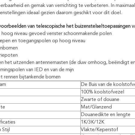
rbaarheid en gemak van verrichting te verbeteren. In maximaal v
menstellingen ideaal gezien daarom geschikt voor dit doel.
orbeelden van telescopische het buizenstelseltoepassingen v
 hoog niveau gevoed venster schoonmakende polen
hepen en toegangspolen op hoog niveau
onbomen
riepoten
e en het uitzenden antennemasten (de duw omhoog, beëindigt e
imingspolen van IED en van de mijn
t rennen bijtankende bomen
aam
De Buis van de koolstofv
100% koolstofvezel
Zwarte of douane
kte
Mat/Glanzend
Douanedikte en lengte
ficaties
1K/3K/12K
Stijl
Vlakte/Keperstof