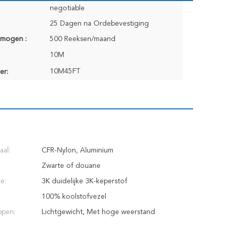
negotiable
25 Dagen na Ordebevestiging
rmogen :
500 Reeksen/maand
10M
10M45FT
er:
aal:
CFR-Nylon, Aluminium
Zwarte of douane
e:
3K duidelijke 3K-keperstof
100% koolstofvezel
ppen:
Lichtgewicht, Met hoge weerstand