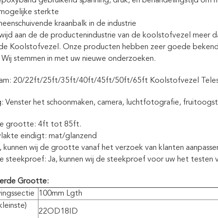
epoxyband gebruikend spanning, druk, en behandelingstijd om h
mogelijke sterkte
ineenschuivende kraanbalk in de industrie
ewijd aan de de productenindustrie van de koolstofvezel meer d
 de Koolstofvezel. Onze producten hebben zeer goede bekendh
. Wij stemmen in met uw nieuwe onderzoeken.
am: 20/22ft/25ft/35ft/40ft/45ft/50ft/65ft Koolstofvezel Tel
: Venster het schoonmaken, camera, luchtfotografie, fruitoogst
e grootte: 4ft tot 85ft.
lakte eindigt: mat/glanzend
a, kunnen wij de grootte vanaf het verzoek van klanten aanpasse
e steekproef: Ja, kunnen wij de steekproef voor uw het testen 
eerde Grootte:
ingssectie
100mm Lgth
leinste)
22OD18ID