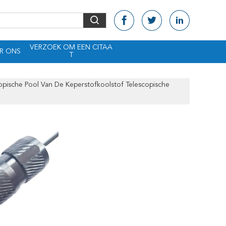
VERZOEK OM EEN CITAA
R ONS
T
opische Pool Van De Keperstofkoolstof Telescopische