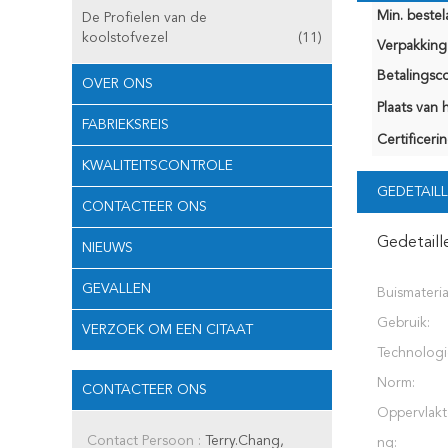
Min. bestela
De Profielen van de
koolstofvezel
(11)
Verpakking 
Betalingsco
OVER ONS
Plaats van 
FABRIEKSREIS
Certificerin
KWALITEITSCONTROLE
GEDETAILL
CONTACTEER ONS
Gedetaill
NIEUWS
GEVALLEN
Buismateria
Gebruik:
VERZOEK OM EEN CITAAT
Technologi
Norm:
CONTACTEER ONS
Oppervlakt
Contact Persoon :
Terry.Chang,
ng: