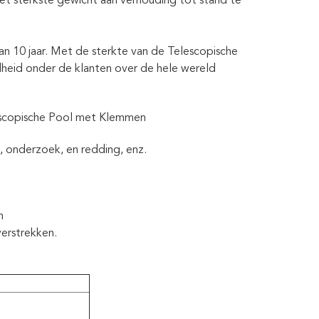
et sterkste gewicht aan verhouding tot stand te
an 10 jaar. Met de sterkte van de Telescopische
eid onder de klanten over de hele wereld
escopische Pool met Klemmen
, onderzoek, en redding, enz.
n
verstrekken.