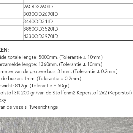
26OD2260ID
3030OD2690ID
3440OD31ID
3880OD3520ID
4330OD3970ID
EN:
ide totale lengte: 5000mm. (Tolerantie ± 10mm.)
erzamelde lengte: 1360mm. (Tolerantie ± 10mm.)
ameter van de grotere buis: 31mm. (Tolerantie ± 0.2mm.)
 de buizen: 1mm. (Tolerantie ± 0.2mm.)
wicht: 812gr. (Tolerantie ± 50gr.)
oolstof 3K 200 gr./van de Stoffenm2 Keperstof 2x2 (Keperstof)
oxy
 van de vezels: Tweerichtings