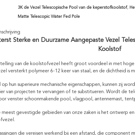
3K de Vezel Telescopische Pool van de keperstofkoolstof
,
He
Matte Telescopic Water Fed Pole
chrijving
terst Sterke en Duurzame Aangepaste Vezel Tele
Koolstof
elling van de koolstofvezel heeft groot voordeel in met hoge 
zel versterkt polymeer 6-12 keer van staal, en de dichtheid is m
op hun superieure mechanische eigenschappen, kunnen zij worde
er van projecten te vervangen of te substitueren. Wordt de te
oor venster schoonmakende pool, vlagpool, antennemast, tentp
 meest gevestigde gebieden van onze zaken is het ontwerp en 
fvezel.
ssingen die vereisen werkend bij een afstand, die component mi