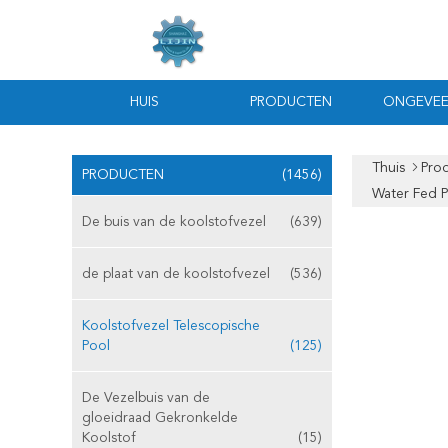
HUIS
PRODUCTEN
ONGEVEE
Thuis
Pro
PRODUCTEN
(1456)
Water Fed P
De buis van de koolstofvezel
(639)
de plaat van de koolstofvezel
(536)
Koolstofvezel Telescopische
Pool
(125)
De Vezelbuis van de
gloeidraad Gekronkelde
Koolstof
(15)