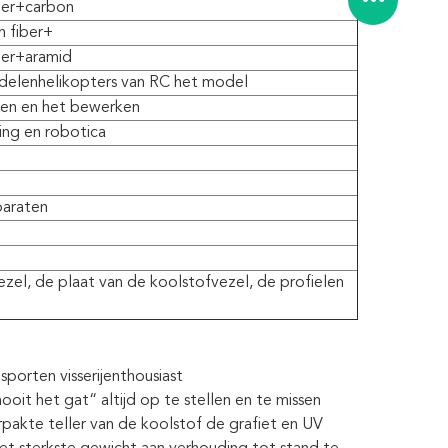
ber+carbon
n fiber+
ber+aramid
 delenhelikopters van RC het model
ngen en het bewerken
ring en robotica
paraten
zel, de plaat van de koolstofvezel, de profielen
porten visserijenthousiast
t het gat“ altijd op te stellen en te missen
akte teller van de koolstof de grafiet en UV