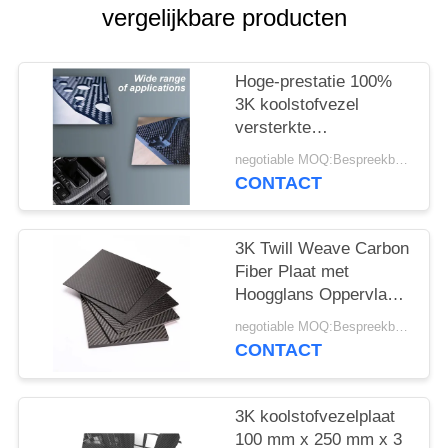
vergelijkbare producten
Hoge-prestatie 100%
3K koolstofvezel
versterkte
polymeerplaat -
negotiable MOQ:Bespreekbaar
Lichtgewicht CFRP-
CONTACT
plaat
3K Twill Weave Carbon
Fiber Plaat met
Hoogglans Oppervlak
en 3200Mpa
negotiable MOQ:Bespreekbaar
Treksterkte voor
CONTACT
Automotive
3K koolstofvezelplaat
100 mm x 250 mm x 3