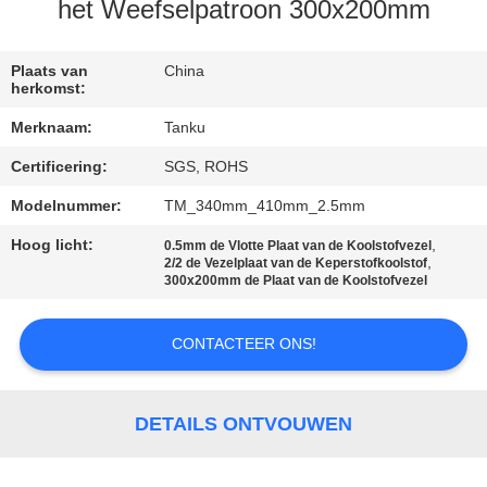
CONTACTEER
het Weefselpatroon 300x200mm
ONS
Plaats van
China
herkomst:
VERZOEK
Merknaam:
Tanku
OM EEN
Certificering:
SGS, ROHS
CITAAT
Modelnummer:
TM_340mm_410mm_2.5mm
SITEMAP
Hoog licht:
,
0.5mm de Vlotte Plaat van de Koolstofvezel
,
2/2 de Vezelplaat van de Keperstofkoolstof
300x200mm de Plaat van de Koolstofvezel
PRIVACY
CONTACTEER ONS!
POLICY
DETAILS ONTVOUWEN