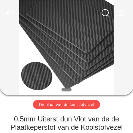
2026
SHANGHAI
LIJIN
IMP.&EXP.
CO.,LTD.
All
Rights
Reserved.
HUIS
PRODUCTEN
ONGEVEER
ONS
FABRIEKSREIS
De plaat van de koolstofvezel
KWALITEITSCONTROLE
0.5mm Uiterst dun Vlot van de de
Plaatkeperstof van de Koolstofvezel