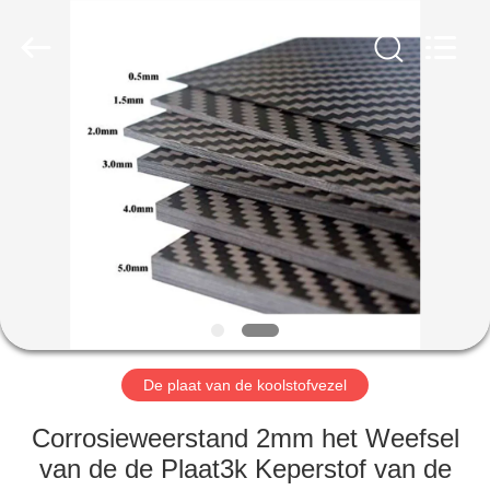
2026
SHANGHAI
LIJIN
IMP.&EXP.
CO.,LTD.
All
Rights
Reserved.
HUIS
PRODUCTEN
ONGEVEER
ONS
FABRIEKSREIS
De plaat van de koolstofvezel
KWALITEITSCONTROLE
Corrosieweerstand 2mm het Weefsel
van de de Plaat3k Keperstof van de