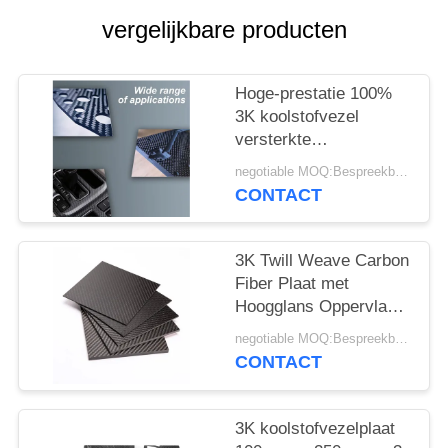
vergelijkbare producten
Hoge-prestatie 100%
3K koolstofvezel
versterkte
polymeerplaat -
negotiable MOQ:Bespreekbaar
Lichtgewicht CFRP-
CONTACT
plaat
3K Twill Weave Carbon
Fiber Plaat met
Hoogglans Oppervlak
en 3200Mpa
negotiable MOQ:Bespreekbaar
Treksterkte voor
CONTACT
Automotive
3K koolstofvezelplaat