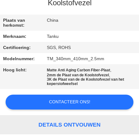
CONTACTEER
Koolstofvezel
ONS
Plaats van
China
herkomst:
VERZOEK
Merknaam:
Tanku
OM EEN
Certificering:
SGS, ROHS
CITAAT
Modelnummer:
TM_340mm_410mm_2.5mm
SITEMAP
Hoog licht:
,
Matte Anti Aging Carbon Fiber-Plaat
,
2mm de Plaat van de Koolstofvezel
3K de Plaat van de de Koolstofvezel van het
keperstofweefsel
PRIVACY
POLICY
CONTACTEER ONS!
DETAILS ONTVOUWEN