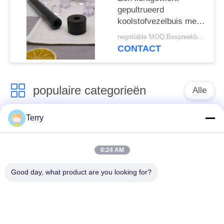
gepultrueerd
koolstofvezelbuis met
een hoge lengtesterkte
negotiable MOQ:Bespreekbaar
en
CONTACT
corrosiebestendigheid
populaire categorieën
Alle
Terry
De buis van de
de plaat van de
koolstofvezel
koolstofvezel
8:24 AM
De Vezelbuis van de
Koolstofvezel
Good day, what product are you looking for?
gloeidraad
Telescopische Pool
Gekronkelde Koolstof
De Samengestelde