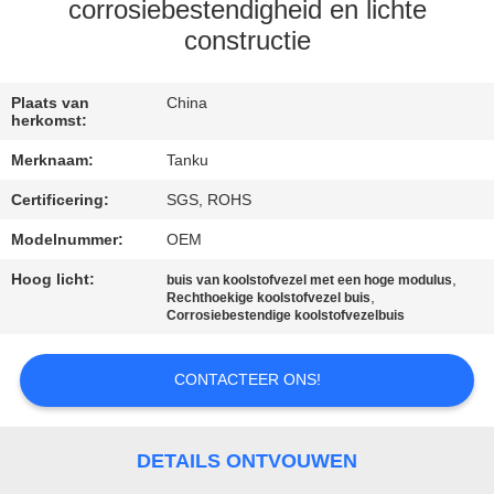
CONTACTEER
corrosiebestendigheid en lichte
ONS
constructie
VERZOEK
Plaats van
China
herkomst:
OM EEN
Merknaam:
Tanku
CITAAT
Certificering:
SGS, ROHS
Modelnummer:
OEM
SITEMAP
Hoog licht:
,
buis van koolstofvezel met een hoge modulus
,
Rechthoekige koolstofvezel buis
PRIVACY
Corrosiebestendige koolstofvezelbuis
POLICY
CONTACTEER ONS!
DETAILS ONTVOUWEN