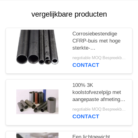
vergelijkbare producten
Corrosiebestendige
CFRP-buis met hoge
sterkte-
gewichtsverhouding en
negotiable MOQ:Bespreekbaar
vermoeiingsweerstand
CONTACT
voor industriële
toepassingen
100% 3K
koolstofvezelpijp met
aangepaste afmetingen
en een hoge sterkte-
negotiable MOQ:Bespreekbaar
gewichtsverhouding
CONTACT
voor industriële
toepassingen
Een lichtgewicht