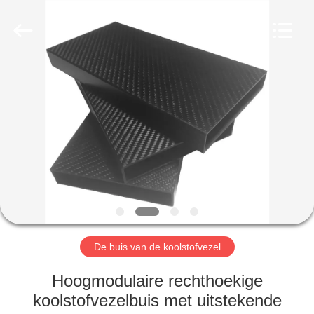
2026
SHANGHAI
LIJIN
IMP.&EXP.
CO.,LTD.
All
Rights
Reserved.
HUIS
PRODUCTEN
ONGEVEER
ONS
FABRIEKSREIS
De buis van de koolstofvezel
KWALITEITSCONTROLE
Hoogmodulaire rechthoekige
koolstofvezelbuis met uitstekende