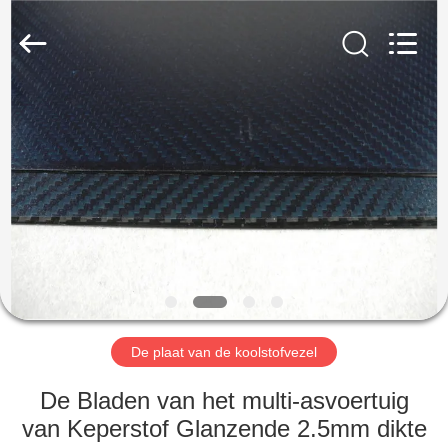
2026
SHANGHAI
LIJIN
IMP.&EXP.
CO.,LTD.
All
Rights
Reserved.
HUIS
PRODUCTEN
ONGEVEER
ONS
FABRIEKSREIS
De plaat van de koolstofvezel
KWALITEITSCONTROLE
De Bladen van het multi-asvoertuig
van Keperstof Glanzende 2.5mm dikte