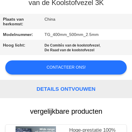
CONTACTEER
van de Koolstofvezel 3K
ONS
Plaats van
China
herkomst:
VERZOEK
Modelnummer:
TG_400mm_500mm_2.5mm
OM EEN
Hoog licht:
,
De Comités van de koolstofvezel
CITAAT
De Raad van de koolstofvezel
SITEMAP
CONTACTEER ONS!
PRIVACY
DETAILS ONTVOUWEN
POLICY
vergelijkbare producten
Hoge-prestatie 100%