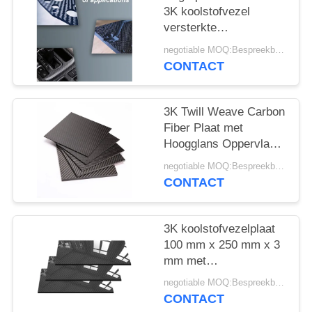
3K koolstofvezel
versterkte
polymeerplaat -
negotiable MOQ:Bespreekbaar
Lichtgewicht CFRP-
CONTACT
plaat
3K Twill Weave Carbon
Fiber Plaat met
Hoogglans Oppervlak
en 3200Mpa
negotiable MOQ:Bespreekbaar
Treksterkte voor
CONTACT
Automotive
3K koolstofvezelplaat
100 mm x 250 mm x 3
mm met
hoogglanzende
negotiable MOQ:Bespreekbaar
afwerking -
CONTACT
koolstofvezelplaat