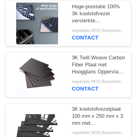
Hoge-prestatie 100%
3K koolstofvezel
versterkte
polymeerplaat -
negotiable MOQ:Bespreekbaar
Lichtgewicht CFRP-
CONTACT
plaat
3K Twill Weave Carbon
Fiber Plaat met
Hoogglans Oppervlak
en 3200Mpa
negotiable MOQ:Bespreekbaar
Treksterkte voor
CONTACT
Automotive
3K koolstofvezelplaat
100 mm x 250 mm x 3
mm met
hoogglanzende
negotiable MOQ:Bespreekbaar