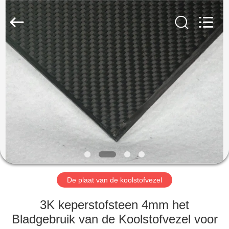
2026
SHANGHAI
LIJIN
IMP.&EXP.
CO.,LTD.
All
Rights
Reserved.
HUIS
PRODUCTEN
ONGEVEER
ONS
FABRIEKSREIS
De plaat van de koolstofvezel
KWALITEITSCONTROLE
3K keperstofsteen 4mm het
Bladgebruik van de Koolstofvezel voor