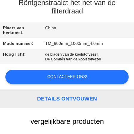
CONTACTEER
Röntgenstraalct het net van de
ONS
filterdraad
VERZOEK
Plaats van
China
herkomst:
OM EEN
Modelnummer:
TM_600mm_1000mm_4.0mm
CITAAT
Hoog licht:
,
de bladen van de koolstofvezel
De Comités van de koolstofvezel
SITEMAP
CONTACTEER ONS!
PRIVACY
POLICY
DETAILS ONTVOUWEN
vergelijkbare producten