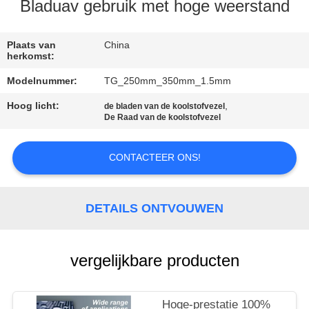
CONTACTEER
Bladuav gebruik met hoge weerstand
ONS
Plaats van
China
herkomst:
VERZOEK
Modelnummer:
TG_250mm_350mm_1.5mm
OM EEN
Hoog licht:
,
de bladen van de koolstofvezel
CITAAT
De Raad van de koolstofvezel
SITEMAP
CONTACTEER ONS!
PRIVACY
DETAILS ONTVOUWEN
POLICY
vergelijkbare producten
Hoge-prestatie 100%