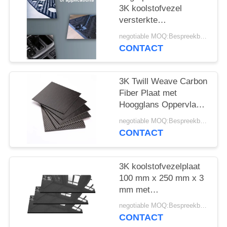
3K koolstofvezel
versterkte
polymeerplaat -
negotiable MOQ:Bespreekbaar
Lichtgewicht CFRP-
CONTACT
plaat
3K Twill Weave Carbon
Fiber Plaat met
Hoogglans Oppervlak
en 3200Mpa
negotiable MOQ:Bespreekbaar
Treksterkte voor
CONTACT
Automotive
3K koolstofvezelplaat
100 mm x 250 mm x 3
mm met
hoogglanzende
negotiable MOQ:Bespreekbaar
afwerking -
CONTACT
koolstofvezelplaat