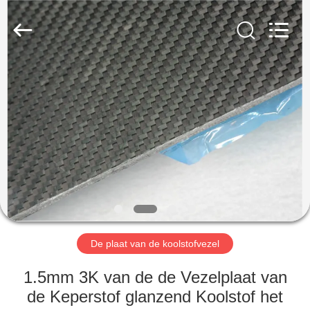
2026
SHANGHAI
LIJIN
IMP.&EXP.
CO.,LTD.
All
Rights
Reserved.
HUIS
PRODUCTEN
ONGEVEER
ONS
FABRIEKSREIS
De plaat van de koolstofvezel
KWALITEITSCONTROLE
1.5mm 3K van de de Vezelplaat van
de Keperstof glanzend Koolstof het