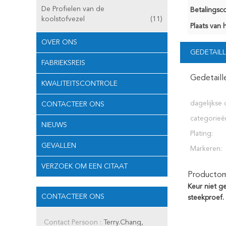
De Profielen van de
Betalingsco
koolstofvezel
(11)
Plaats van 
OVER ONS
GEDETAILL
FABRIEKSREIS
Gedetaill
KWALITEITSCONTROLE
dagelijkse 
CONTACTEER ONS
categorieë
NIEUWS
Plating:
GEVALLEN
Markeren:
VERZOEK OM EEN CITAAT
Productoms
Keur niet g
CONTACTEER ONS
steekproef.
Contact Persoon :
Terry.Chang,