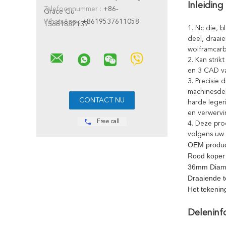
Inleiding
Telefoonnummer :
+86-
Grace Gu
WhatsApp :
+8619537611058
13681832139
1. Nc die, 
deel, draaie
wolframcarb
2. Kan stri
en 3 CAD v
3. Precisie
machinesde
harde lege
en verwervi
Free call
4. Deze pro
volgens uw 
OEM produc
Rood koper 
36mm Diamet
Draaiende t
Het tekenin
Deleninf