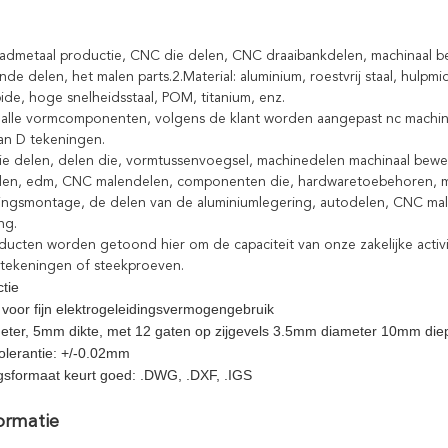
bladmetaal productie, CNC die delen, CNC draaibankdelen, machinaal
nde delen, het malen parts.2.Material: aluminium, roestvrij staal, hulpmi
ide, hoge snelheidsstaal, POM, titanium, enz.
kt alle vormcomponenten, volgens de klant worden aangepast nc mach
an D tekeningen.
 die delen, delen die, vormtussenvoegsel, machinedelen machinaal bew
len, edm, CNC malendelen, componenten die, hardwaretoebehoren, m
ringsmontage, de delen van de aluminiumlegering, autodelen, CNC m
ng.
ducten worden getoond hier om de capaciteit van onze zakelijke activ
tekeningen of steekproeven.
tie
voor fijn elektrogeleidingsvermogengebruik
er, 5mm dikte, met 12 gaten op zijgevels 3.5mm diameter 10mm diep
olerantie: +/-0.02mm
gsformaat keurt goed: .DWG, .DXF, .IGS
ormatie