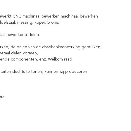
 bewerkt CNC machinaal bewerken machinaal bewerken
ddelstaal, messing, koper, brons,
inaal bewerkend delen
erken, de delen van de draaibankverwerking gebruiken,
etaal delen vormen,
alende componenten, enz. Welkom raad
iteiten slechts te tonen, kunnen wij produceren
te.