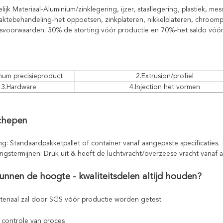
elijk Materiaal-Aluminium/zinklegering, ijzer, staallegering, plastiek, messi
laktebehandeling-het oppoetsen, zinkplateren, nikkelplateren, chroomp
ngsvoorwaarden: 30% de storting vóór productie en 70%-het saldo vóó
num precisieproduct
2.Extrusion/profiel
3.Hardware
4.Injection het vormen
chepen
ng: Standaardpakketpallet of container vanaf aangepaste specificaties.
ngstermijnen: Druk uit & heeft de luchtvracht/overzeese vracht vanaf a
unnen de hoogte - kwaliteitsdelen altijd houden?
ateriaal zal door SGS vóór productie worden getest
e controle van proces