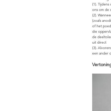
(1). Tijden
ons om de c
(2). Wannee
(zoals anod
of het poed
die oppervl
de deeltole
uit direct
(3). Alvore
een ander di
Vertonin