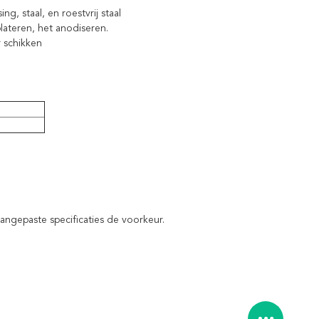
ng, staal, en roestvrij staal
lateren, het anodiseren.
r schikken
angepaste specificaties de voorkeur.