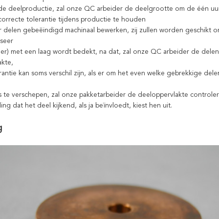
s de deelproductie, zal onze QC arbeider de deelgrootte om de één uur
orrecte tolerantie tijdens productie te houden
r delen gebeëindigd machinaal bewerken, zij zullen worden geschikt
iseer
er) met een laag wordt bedekt, na dat, zal onze QC arbeider de del
akte,
rantie kan soms verschil zijn, als er om het even welke gebrekkige del
ns te verschepen, zal onze pakketarbeider de deeloppervlakte controler
ng dat het deel kijkend, als ja beïnvloedt, kiest hen uit.
g