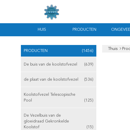
HUIS
PRODUCTEN
ONGEVEE
Thuis
Pro
PRODUCTEN
(1456)
De buis van de koolstofvezel
(639)
de plaat van de koolstofvezel
(536)
Koolstofvezel Telescopische
Pool
(125)
De Vezelbuis van de
gloeidraad Gekronkelde
Koolstof
(15)