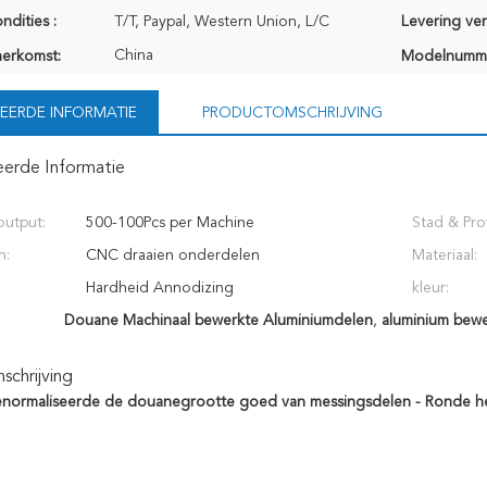
ndities :
T/T, Paypal, Western Union, L/C
Levering ve
China
herkomst:
Modelnumm
EERDE INFORMATIE
PRODUCTOMSCHRIJVING
eerde Informatie
output:
500-100Pcs per Machine
Stad & Pro
n:
CNC draaien onderdelen
Materiaal:
Hardheid Annodizing
kleur:
Douane Machinaal bewerkte Aluminiumdelen
,
aluminium bew
chrijving
enormaliseerde de douanegrootte goed van messingsdelen - Ronde he