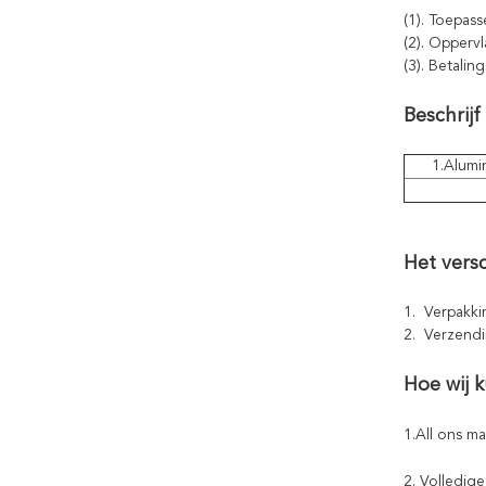
(1). Toepass
(2). Opperv
(3). Betali
Beschrijf
1.Alumi
Het vers
1. Verpakki
2. Verzendi
Hoe wij k
1.All ons m
2. Volledig