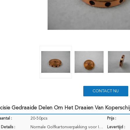
CONTACT NU
cisie Gedraaide Delen Om Het Draaien Van Koperschi
antal :
20-50pcs
Prijs :
Details :
Normale Golfkartonverpakking voor Internationaal vervoer
Levertijd :