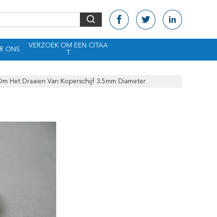
VERZOEK OM EEN CITAA
R ONS
T
Om Het Draaien Van Koperschijf 3.5mm Diameter