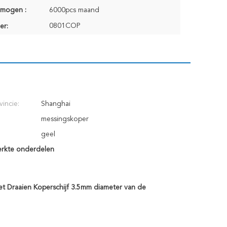
rmogen :
6000pcs maand
0801COP
er:
vincie:
Shanghai
messingskoper
geel
erkte onderdelen
t Draaien Koperschijf 3.5mm diameter van de