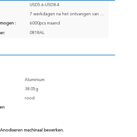
USD5.6-USD8.4
7 werkdagen na het ontvangen van Ordebetaling
rmogen :
6000pcs maand
0818AL
er:
Aluminium
38.05g
rood
len
 Anodiseren machinaal bewerken.