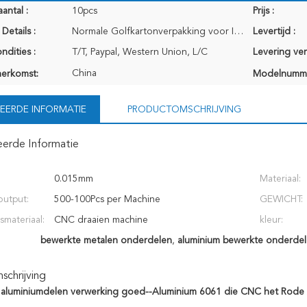
antal :
10pcs
Prijs :
Details :
Normale Golfkartonverpakking voor Internationaal vervoer
Levertijd :
ndities :
T/T, Paypal, Western Union, L/C
Levering ve
China
herkomst:
Modelnumm
EERDE INFORMATIE
PRODUCTOMSCHRIJVING
eerde Informatie
0.015mm
Materiaal:
output:
500-100Pcs per Machine
GEWICHT:
smateriaal:
CNC draaien machine
kleur:
bewerkte metalen onderdelen
,
aluminium bewerkte onderde
chrijving
ei aluminiumdelen verwerking goed--Aluminium 6061 die CNC het Rode