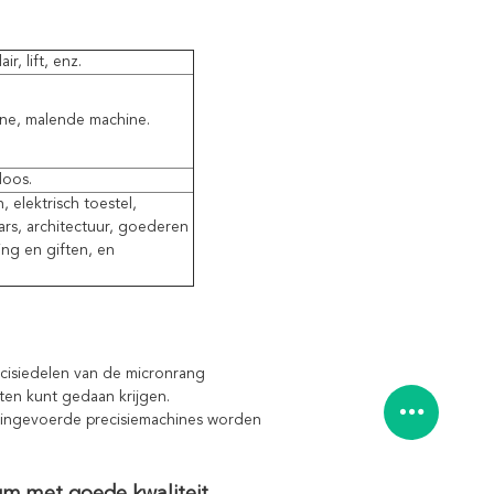
r, lift, enz.
ine, malende machine.
doos.
, elektrisch toestel,
ars, architectuur, goederen
ing en giften, en
recisiedelen van de micronrang
ten kunt gedaan krijgen.
 ingevoerde precisiemachines worden