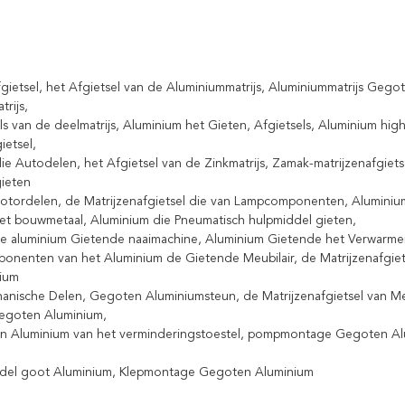
g
gietsel, het Afgietsel van de Aluminiummatrijs, Aluminiummatrijs Gego
trijs,
ls van de deelmatrijs, Aluminium het Gieten, Afgietsels, Aluminium hig
ietsel,
ie Autodelen, het Afgietsel van de Zinkmatrijs, Zamak-matrijzenafgietse
gieten
tordelen, de Matrijzenafgietsel die van Lampcomponenten, Aluminium 
et bouwmetaal, Aluminium die Pneumatisch hulpmiddel gieten,
e aluminium Gietende naaimachine, Aluminium Gietende het Verwarme
onenten van het Aluminium de Gietende Meubilair, de Matrijzenafgiets
nium
anische Delen, Gegoten Aluminiumsteun, de Matrijzenafgietsel van 
egoten Aluminium,
n Aluminium van het verminderingstoestel, pompmontage Gegoten Al
ddel goot Aluminium, Klepmontage Gegoten Aluminium