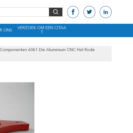
VERZOEK OM EEN CITAA
R ONS
T
te Componenten 6061 Die Aluminium CNC Het Rode