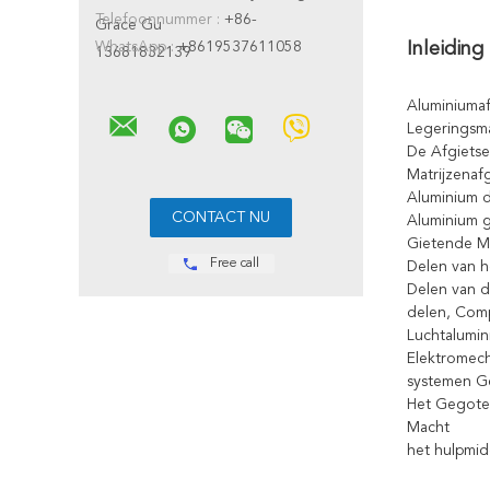
Telefoonnummer :
+86-
Grace Gu
WhatsApp :
+8619537611058
Inleidin
13681832139
Aluminiumaf
Legeringsma
De Afgietse
Matrijzenafg
Aluminium d
Aluminium 
Gietende Mo
Free call
Delen van h
Delen van d
delen, Comp
Luchtalumi
Elektromech
systemen G
Het Gegote
Macht
het hulpmi