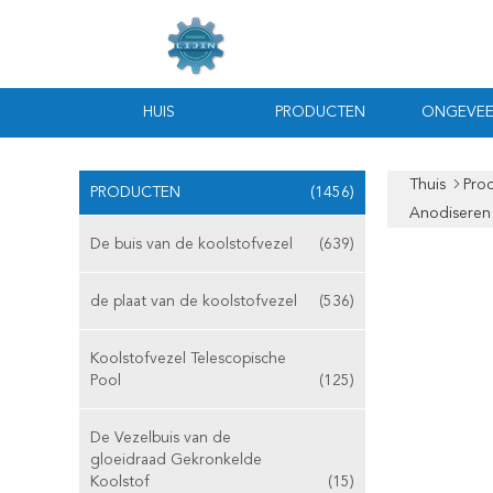
HUIS
PRODUCTEN
ONGEVEE
Thuis
Pro
PRODUCTEN
(1456)
Anodiseren
De buis van de koolstofvezel
(639)
de plaat van de koolstofvezel
(536)
Koolstofvezel Telescopische
Pool
(125)
De Vezelbuis van de
gloeidraad Gekronkelde
Koolstof
(15)