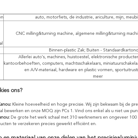
en
auto, motorfiets, de industrie, ariculture, mijn, meubilai
CNC milling&turning machine, algemene milling&turning mach
al
g
Binnen-plastic Zak; Buiten - Standaardkarton
Allerlei auto's, machines, huistoestel, elektronische producten
kantoorbehoeften, computers, machtsschakelaars, miniatuurschakela
en A/V-materiaal, hardware en plastic vormen, sportuitrust
meer
ies ons?
Kanou:
Kleine hoeveelheid en hoge precisie. Wij zijn bekwaam bij de p
al bewerken en onze MOQ zijn PCs 1. Vind ons enkel als u niet uw pun
Kanou:
De grote het werk schaal met 310 werknemers en ongeveer 100
cten te verzekeren precies gewerkt efficiënt en.