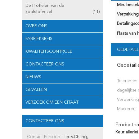
Min. bestela
De Profielen van de
koolstofvezel
(11)
Verpakking 
Betalingsco
OVER ONS
Plaats van 
FABRIEKSREIS
GEDETAILL
KWALITEITSCONTROLE
CONTACTEER ONS
Gedetaill
NIEUWS
Tolerantie:
GEVALLEN
dagelijkse 
Verwerking
VERZOEK OM EEN CITAAT
Markeren:
CONTACTEER ONS
Productoms
Keur allerl
Contact Persoon :
Terry.Chang,