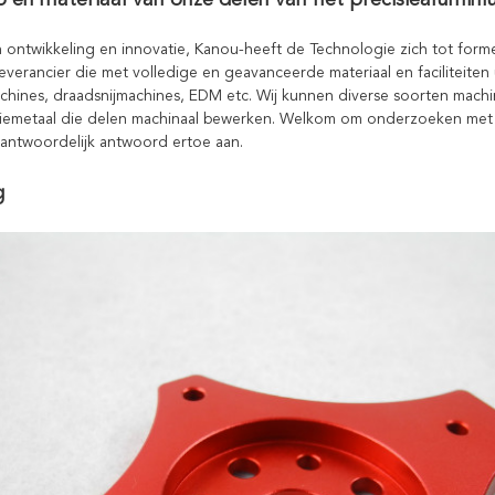
 en materiaal van onze delen van het precisiealumini
n ontwikkeling en innovatie, Kanou-heeft de Technologie zich tot fo
everancier die met volledige en geavanceerde materiaal en faciliteiten
hines, draadsnijmachines, EDM etc. Wij kunnen diverse soorten mach
iemetaal die delen machinaal bewerken. Welkom om onderzoeken met u
rantwoordelijk antwoord ertoe aan.
g