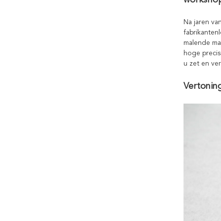
workshop
Na jaren va
fabrikantenl
malende mac
hoge precis
u zet en ve
Vertonin