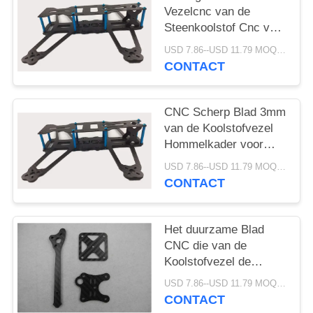
Vezelcnc van de
Steenkoolstof Cnc van
de de Dienstdouane
USD 7.86--USD 11.79 MOQ:1-10stuks
Scherpe Dienst voor
CONTACT
RC-Hommel
CNC Scherp Blad 3mm
van de Koolstofvezel
Hommelkader voor
Vlakslijpen
USD 7.86--USD 11.79 MOQ:1-10stuks
CONTACT
Het duurzame Blad
CNC die van de
Koolstofvezel de
Dienst met het
USD 7.86--USD 11.79 MOQ:1-10stuks
Duidelijke
CONTACT
Weefselpatronen van