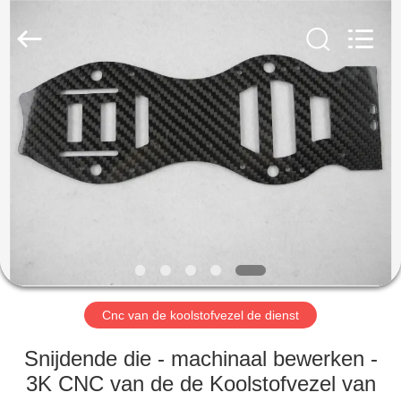
2026
SHANGHAI
LIJIN
IMP.&EXP.
CO.,LTD.
All
Rights
Reserved.
HUIS
PRODUCTEN
ONGEVEER
ONS
FABRIEKSREIS
Cnc van de koolstofvezel de dienst
KWALITEITSCONTROLE
Snijdende die - machinaal bewerken -
3K CNC van de de Koolstofvezel van