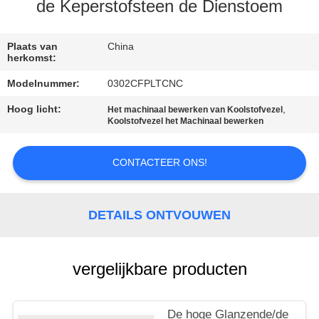
CONTACTEER
de Keperstofsteen de Dienstoem
ONS
Plaats van
China
herkomst:
VERZOEK
Modelnummer:
0302CFPLTCNC
OM EEN
Hoog licht:
,
Het machinaal bewerken van Koolstofvezel
CITAAT
Koolstofvezel het Machinaal bewerken
SITEMAP
CONTACTEER ONS!
PRIVACY
DETAILS ONTVOUWEN
POLICY
vergelijkbare producten
De hoge Glanzende/de