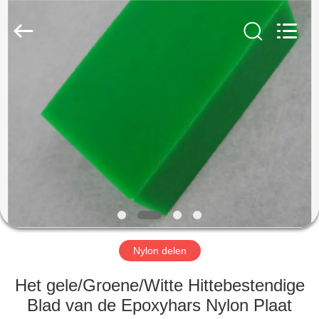
2026
SHANGHAI
LIJIN
IMP.&EXP.
CO.,LTD.
All
Rights
Reserved.
HUIS
PRODUCTEN
ONGEVEER
ONS
FABRIEKSREIS
Nylon delen
KWALITEITSCONTROLE
Het gele/Groene/Witte Hittebestendige
Blad van de Epoxyhars Nylon Plaat