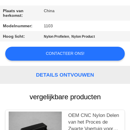
CONTACTEER
ONS
Plaats van
China
herkomst:
Modelnummer:
1103
VERZOEK
Hoog licht:
,
OM EEN
Nylon Profielen
Nylon Product
CITAAT
CONTACTEER ONS!
SITEMAP
DETAILS ONTVOUWEN
PRIVACY
POLICY
vergelijkbare producten
OEM CNC Nylon Delen
van het Proces de
Zwarte Voertuig voor