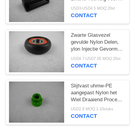
Multicopter-
USD3-USD4.5 MOQ:20st
wapensschuiven
CONTACT
Zwarte Glasvezel
gevulde Nylon Delen,
ylon Injectie Gevormd
Kogellagerwiel
USD4.7-USD7.05 MOQ:20st
CONTACT
Slijtvast uhmw-PE
aangepast Nylon het
Wiel Draaiend Proces
van het Delentoestel
USD2.8 MOQ:1-10stuks
CONTACT