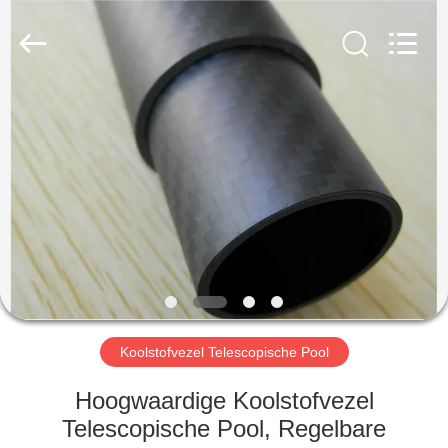
2026
SHANGHAI
LIJIN
IMP.&EXP.
CO.,LTD.
All
Rights
Reserved.
HUIS
PRODUCTEN
ONGEVEER
ONS
FABRIEKSREIS
Koolstofvezel Telescopische Pool
KWALITEITSCONTROLE
Hoogwaardige Koolstofvezel
Telescopische Pool, Regelbare