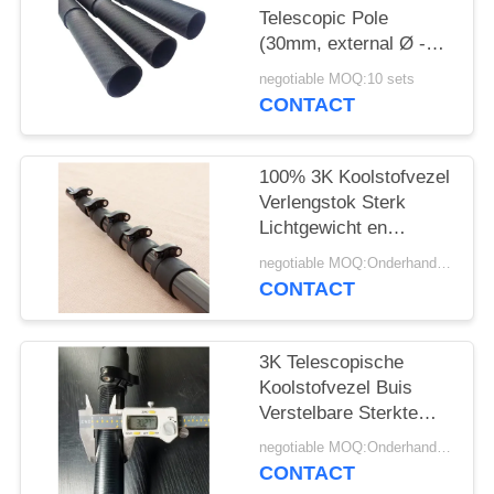
Telescopic Pole
(30mm, external Ø -
27mm, inner Ø)
negotiable MOQ:10 sets
1000mm
CONTACT
100% 3K Koolstofvezel
Verlengstok Sterk
Lichtgewicht en
Gebouwd om te
negotiable MOQ:Onderhandelbaar
Verlengen
CONTACT
3K Telescopische
Koolstofvezel Buis
Verstelbare Sterkte
Lichtgewicht Design
negotiable MOQ:Onderhandelbaar
CONTACT