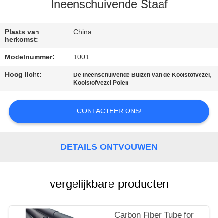
CONTACTEER
Ineenschuivende Staaf
ONS
Plaats van
China
herkomst:
VERZOEK
Modelnummer:
1001
OM EEN
Hoog licht:
,
De ineenschuivende Buizen van de Koolstofvezel
CITAAT
Koolstofvezel Polen
SITEMAP
CONTACTEER ONS!
PRIVACY
DETAILS ONTVOUWEN
POLICY
vergelijkbare producten
Carbon Fiber Tube for