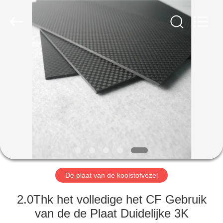
2026
SHANGHAI
LIJIN
IMP.&EXP.
CO.,LTD.
All
Rights
Reserved.
HUIS
PRODUCTEN
ONGEVEER
ONS
FABRIEKSREIS
De plaat van de koolstofvezel
KWALITEITSCONTROLE
2.0Thk het volledige het CF Gebruik
van de de Plaat Duidelijke 3K