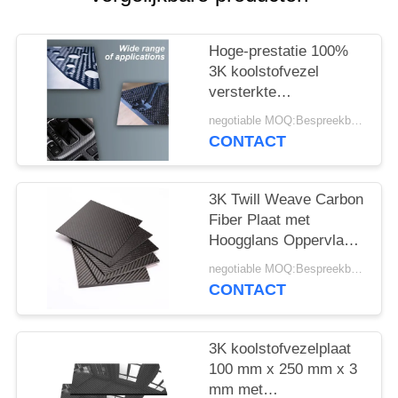
Hoge-prestatie 100%
3K koolstofvezel
versterkte
polymeerplaat -
negotiable MOQ:Bespreekbaar
Lichtgewicht CFRP-
CONTACT
plaat
3K Twill Weave Carbon
Fiber Plaat met
Hoogglans Oppervlak
en 3200Mpa
negotiable MOQ:Bespreekbaar
Treksterkte voor
CONTACT
Automotive
3K koolstofvezelplaat
100 mm x 250 mm x 3
mm met