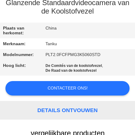
CONTACTEER
Glanzende Standaardvideocamera van
ONS
de Koolstofvezel
VERZOEK
Plaats van
China
herkomst:
OM EEN
Merknaam:
Tanku
CITAAT
Modelnummer:
PLT2.0FCFPMG3K5060STD
Hoog licht:
,
De Comités van de koolstofvezel
SITEMAP
De Raad van de koolstofvezel
PRIVACY
CONTACTEER ONS!
POLICY
DETAILS ONTVOUWEN
vergelijkbare producten