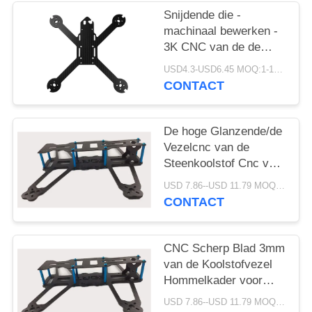
Snijdende die -
machinaal bewerken -
3K CNC van de de
Koolstofvezel van de
USD4.3-USD6.45 MOQ:1-10stuks
Keperstofsteen de
CONTACT
Dienstoem
De hoge Glanzende/de
Vezelcnc van de
Steenkoolstof Cnc van
de de Dienstdouane
USD 7.86--USD 11.79 MOQ:1-10stuks
Scherpe Dienst voor
CONTACT
RC-Hommel
CNC Scherp Blad 3mm
van de Koolstofvezel
Hommelkader voor
Vlakslijpen
USD 7.86--USD 11.79 MOQ:1-10stuks