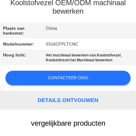
CONTACTEER
Koolstofvezel OEM/ODM machinaal
ONS
bewerken
VERZOEK
Plaats van
China
herkomst:
OM EEN
Modelnummer:
0316CFPLTCNC
CITAAT
Hoog licht:
,
Het machinaal bewerken van Koolstofvezel
Koolstofvezel het Machinaal bewerken
SITEMAP
CONTACTEER ONS!
PRIVACY
POLICY
DETAILS ONTVOUWEN
vergelijkbare producten