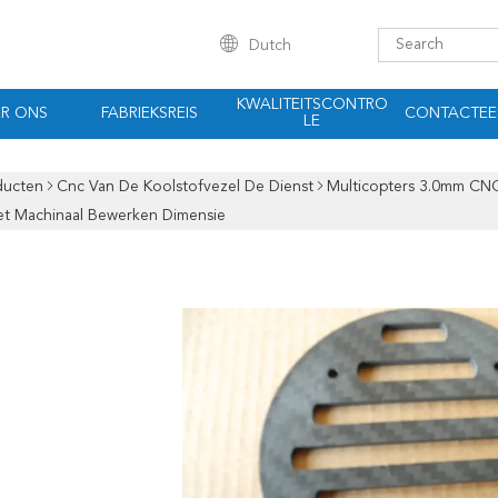
Dutch
KWALITEITSCONTRO
R ONS
FABRIEKSREIS
CONTACTEE
LE
ducten
Cnc Van De Koolstofvezel De Dienst
Multicopters 3.0mm CN
t Machinaal Bewerken Dimensie