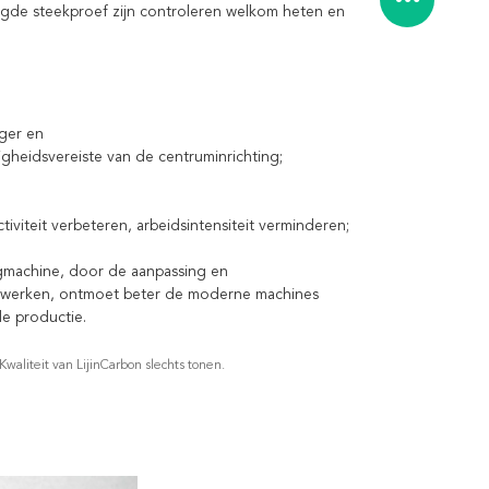
gde steekproef zijn controleren welkom heten en
oger en
eidsvereiste van de centruminrichting;
viteit verbeteren, arbeidsintensiteit verminderen;
tuigmachine, door de aanpassing en
rwerken, ontmoet beter de moderne machines
e productie.
aliteit van LijinCarbon slechts tonen.