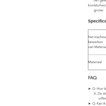
het geleid
koolstofveze
groter.
Specific
Het machina
bewerken
van Materia
Materiaal
FAQ
► Q: Hoe lan
A: De steek
offline m
► Q: Kan ik