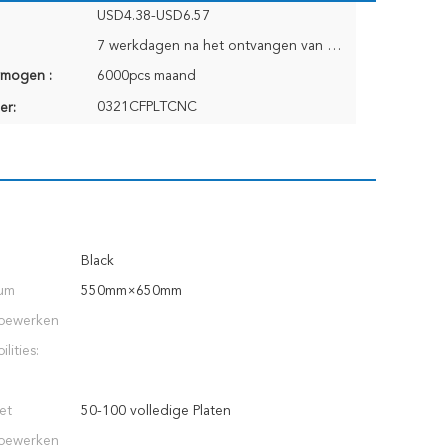
USD4.38-USD6.57
7 werkdagen na het ontvangen van Ordebetaling
rmogen :
6000pcs maand
0321CFPLTCNC
er:
Black
um
550mm×650mm
 bewerken
lities:
et
50-100 volledige Platen
 bewerken