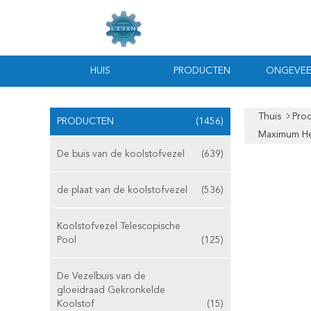
HUIS
PRODUCTEN
ONGEVEE
Thuis
Pro
PRODUCTEN
(1456)
Maximum He
De buis van de koolstofvezel
(639)
de plaat van de koolstofvezel
(536)
Koolstofvezel Telescopische
Pool
(125)
De Vezelbuis van de
gloeidraad Gekronkelde
Koolstof
(15)