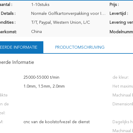
antal :
1-10stuks
Prijs :
Details :
Normale Golfkartonverpakking voor Internationaal vervoer
Levertijd :
ndities :
T/T, Paypal, Western Union, L/C
Levering ve
China
herkomst:
Modelnumm
EERDE INFORMATIE
PRODUCTOMSCHRIJVING
eerde Informatie
:
25000-55000 t/min
de kleur:
1.0mm, 1.5mm, 2.0mm
Het maxim
ikte
Machinaal
an de
Dimensionbi
el:
M:
cnc van de koolstofvezel de dienst
Dagelijks h
Machinaal