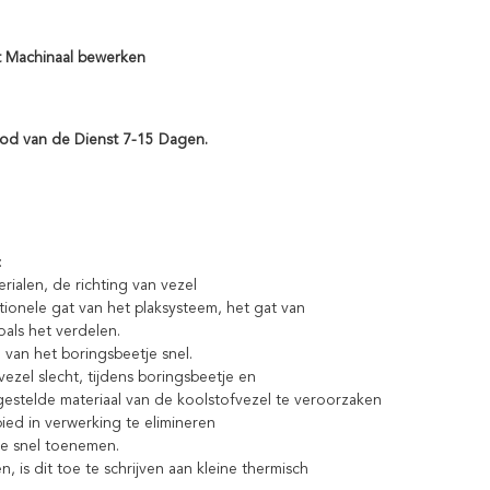
t Machinaal bewerken
ood van de Dienst 7-15 Dagen.
:
ialen, de richting van vezel
ionele gat van het plaksysteem, het gat van
als het verdelen.
van het boringsbeetje snel.
zel slecht, tijdens boringsbeetje en
telde materiaal van de koolstofvezel te veroorzaken
ed in verwerking te elimineren
ge snel toenemen.
is dit toe te schrijven aan kleine thermisch