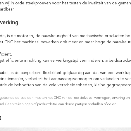
ij in orde steekproeven voor het testen de kwaliteit van de gemen
dbaar.
werking
de, is de motoren, de nauwkeurigheid van mechanische producten h
 CNC het machinaal bewerken ook meer en meer hoge de nauwkeurigh
ficiënt,
fficiënte inrichting kan verwerkingstijd verminderen, arbeidsproducti
exibel, is de aanpasbare flexibiliteit gelijkaardig aan dat van een werk
tiemanier, verbetert het aanpassingsvermogen om variabelen te ve
ie de behoeften van de vele verscheidenheden, kleine gegroepeerd
 getoonde de beelden moeten het CNC van de koolstofvezel vermogen, ervaring en Kw
l Geen tekeningen of productdetail aan derde partijen onthullen of delen.
g