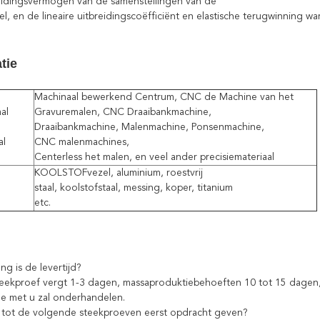
ingsvermogen van de samenstellingen van de
l, en de lineaire uitbreidingscoëfficiënt en elastische terugwinning wa
atie
Machinaal bewerkend Centrum, CNC de Machine van het
al
Gravuremalen, CNC Draaibankmachine,
Draaibankmachine, Malenmachine, Ponsenmachine,
al
CNC malenmachines,
Centerless het malen, en veel ander precisiemateriaal
KOOLSTOFvezel, aluminium, roestvrij
staal, koolstofstaal, messing, koper, titanium
etc.
g is de levertijd?
proef vergt 1-3 dagen, massaproduktiebehoeften 10 tot 15 dagen, u
et u zal onderhandelen.
 tot de volgende steekproeven eerst opdracht geven?