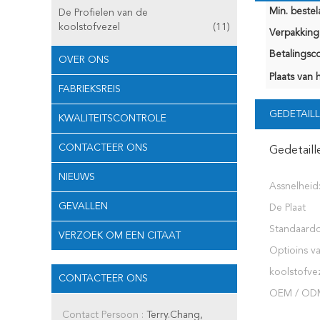
Min. bestela
De Profielen van de
koolstofvezel
(11)
Verpakking 
Betalingsco
OVER ONS
Plaats van 
FABRIEKSREIS
GEDETAILL
KWALITEITSCONTROLE
CONTACTEER ONS
Gedetaill
NIEUWS
Assnelheid
GEVALLEN
De Plaat
Standaardd
VERZOEK OM EEN CITAAT
Optioins v
koolstofvez
CONTACTEER ONS
OEM / OD
Contact Persoon :
Terry.Chang,