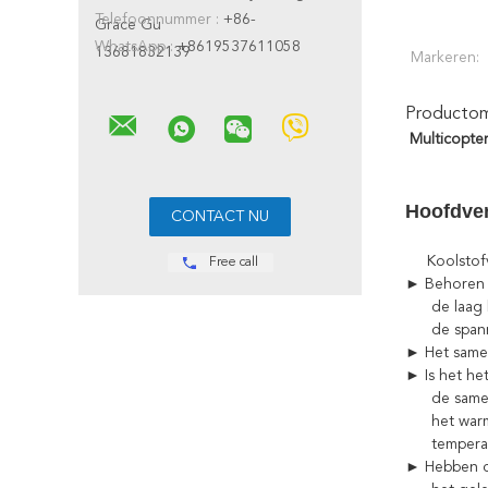
Telefoonnummer :
+86-
Grace Gu
WhatsApp :
+8619537611058
13681832139
Markeren:
Productoms
Multicopte
Hoofdve
Koolstofve
Free call
► Behoren d
de laag hee
de spanning
► Het samen
► Is het he
de samenge
het warmteg
temperatuur
► Hebben de