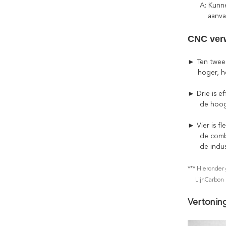
A: Kunnen w
aanvaar
CNC ver
► Ten twee
hoger, het
► Drie is ef
de hoogst e
► Vier is fl
de combina
de industr
*** Hieronder
LijnCarbon za
Vertonin