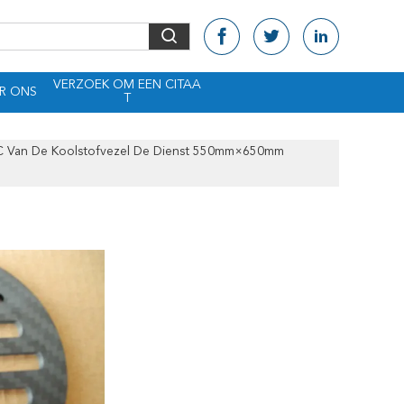
VERZOEK OM EEN CITAA
R ONS
T
C Van De Koolstofvezel De Dienst 550mm×650mm