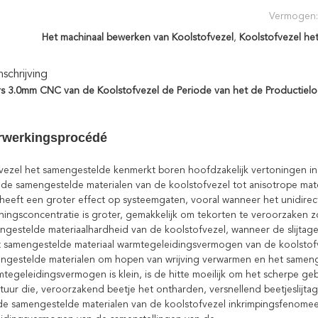
Vermogen:
Het machinaal bewerken van Koolstofvezel
,
Koolstofvezel he
chrijving
rs 3.0mm CNC van de Koolstofvezel de Periode van het de Productiel
rwerkingsprocédé
zel het samengestelde kenmerkt boren hoofdzakelijk vertoningen in
e samengestelde materialen van de koolstofvezel tot anisotrope mater
ft een groter effect op systeemgaten, vooral wanneer het unidirect
sconcentratie is groter, gemakkelijk om tekorten te veroorzaken zo
gestelde materiaalhardheid van de koolstofvezel, wanneer de slijtage 
t samengestelde materiaal warmtegeleidingsvermogen van de koolstofve
stelde materialen om hopen van wrijving verwarmen en het samenges
eleidingsvermogen is klein, is de hitte moeilijk om het scherpe gebi
 die, veroorzakend beetje het ontharden, versnellend beetjeslijta
 samengestelde materialen van de koolstofvezel inkrimpingsfenomeen, 